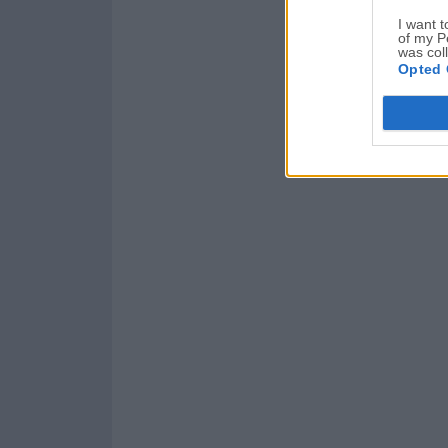
I want t
of my P
was col
Opted 