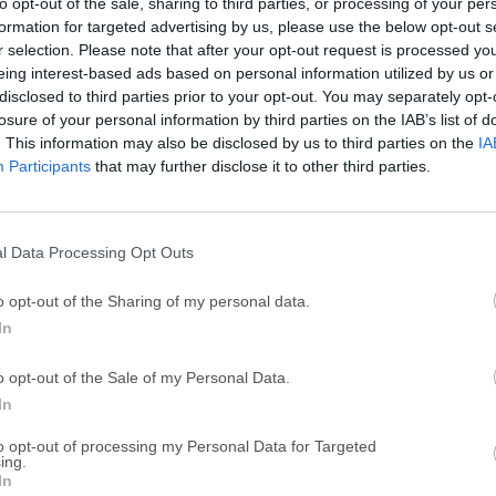
to opt-out of the sale, sharing to third parties, or processing of your per
Crea videos desde texto en segundos con avatares/voces
formation for targeted advertising by us, please use the below opt-out s
r selection. Please note that after your opt-out request is processed y
eing interest-based ads based on personal information utilized by us or
Hippo Video - AI-powered video platform
disclosed to third parties prior to your opt-out. You may separately opt-
08 de abril de 2026 -
De prueba
losure of your personal information by third parties on the IAB’s list of
Videos interactivos con IA para escalar tu alcance person
. This information may also be disclosed by us to third parties on the
IA
Participants
that may further disclose it to other third parties.
HitPaw Edimakor Video Editor 4.2.2
21 de agosto de 2025 - 626.93 MB -
De prueba
l Data Processing Opt Outs
Descarga, graba, edita, convierte VÍDEOS y audios sin pr
o opt-out of the Sharing of my personal data.
In
o opt-out of the Sale of my Personal Data.
In
to opt-out of processing my Personal Data for Targeted
Icecream Video Editor 3.26
ing.
02 de julio de 2026 - 69.7 MB -
Gratis
In