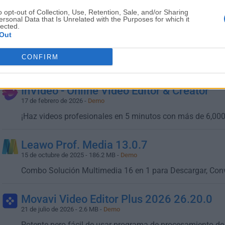
Edita, corta, mezcla, recorta, rota tus videos y añade efec
o opt-out of Collection, Use, Retention, Sale, and/or Sharing
ersonal Data that Is Unrelated with the Purposes for which it
lected.
iMyFone Filme 4.2.0
Out
18 de febrero de 2026 - 258.79 MB -
Demo
CONFIRM
Crea presentaciones asombrosas con plantillas elegantes
InVideo - Online Video Editor & Creator
17 de febrero de 2026 -
Demo
¡Haz videos profesionales en 5 minutos con más de 6,000 
Leawo Prof. Media 13.0.7
15 de octubre de 2025 - 186.2 MB -
Demo
Combo Solución Multimedia 16 en 1 para Descargar, Conve
Movavi Video Editor Plus 2026 26.20.0
21 de julio de 2026 - 2.6 MB -
Demo
Potente pero fácil de usar programa de procesamiento d