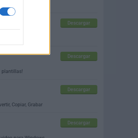
tos fácilmente
Descargar
Descargar
plantillas!
Descargar
rtir, Copiar, Grabar
Descargar
e video para Windows