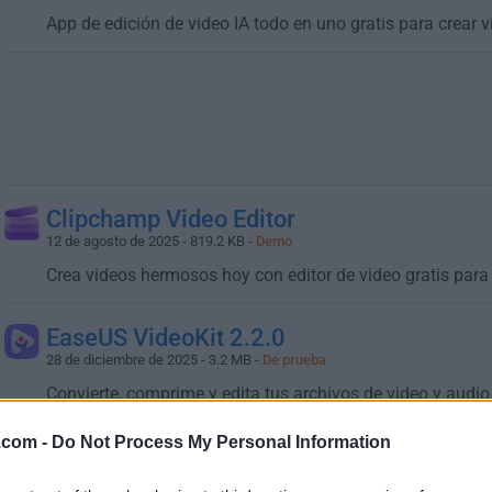
App de edición de video IA todo en uno gratis para crear v
Clipchamp Video Editor
12 de agosto de 2025 - 819.2 KB -
Demo
Crea videos hermosos hoy con editor de video gratis para
EaseUS VideoKit 2.2.0
28 de diciembre de 2025 - 3.2 MB -
De prueba
Convierte, comprime y edita tus archivos de video y audio
.com -
Do Not Process My Personal Information
HeyGen - AI Video Generator
28 de diciembre de 2025 -
Demo