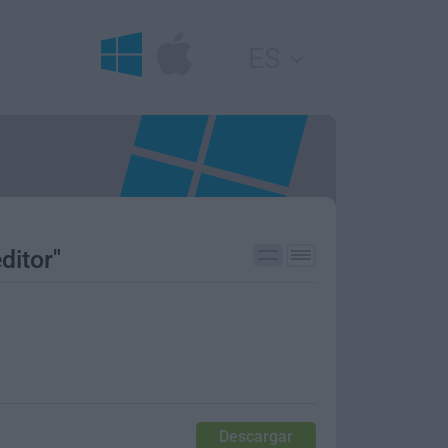
ES
ditor"
Descargar