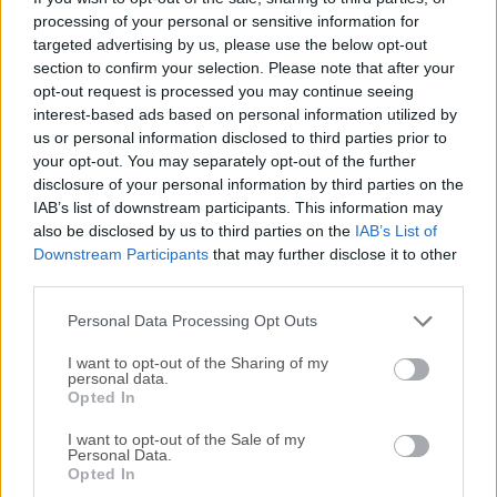
processing of your personal or sensitive information for
ADATA SSD ToolBox proporciona múltiples formas para
targeted advertising by us, please use the below opt-out
que los usuarios obtengan información del disco y
section to confirm your selection. Please note that after your
cambien la configuración fácilmente. Además, puede
opt-out request is processed you may continue seeing
acelerar su SSD y mejorar su vida útil.¡Monitoree el estado
interest-based ads based on personal information utilized by
y mantenga el rendimiento de las unidades de estado
us or personal information disclosed to third parties prior to
sólido ADATA ahora! ¡Compruébelo! Características y
your opt-out. You may separately opt-out of the further
DestacadosInformación de la UnidadObtenga la
disclosure of your personal information by third parties on the
IAB’s list of downstream participants. This information may
información asignada de la unidad, incluyendo capacidad,
also be disclosed by us to third parties on the
IAB’s List of
espacio usado en la unidad, temperatura de la unidad,
Downstream Participants
that may further disclose it to other
estado de la unidad y la vida útil de la
third parties.
unidad.DiagnósticosDos opciones: Diagnósticos Rápidos,
que ejecutarán pruebas básicas en el espacio libre...
Personal Data Processing Opt Outs
I want to opt-out of the Sharing of my
personal data.
Opted In
I want to opt-out of the Sale of my
Personal Data.
Opted In