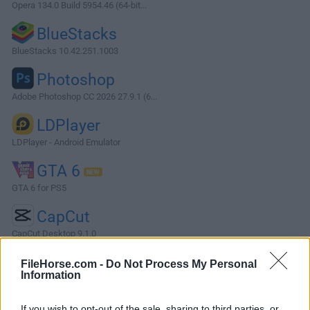
Opera 134.0 Build 5954.46 (64-bit...
BlueStacks
BlueStacks 10.42.251.1003
Photoshop
Adobe Photoshop CC 2026 27.9.1 (6...
LDPlayer
LDPlayer - Android Emulator
GTA 6
GTA 6 for PS5
CapCut
CapCut Desktop 9.1.0
Software más Populares »
FileHorse.com -
Do Not Process My Personal
Information
Acerca de ADATA SSD ToolBox
If you wish to opt-out of the sale, sharing to third parties, or