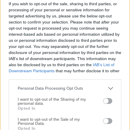
AdBlock360 es una aplicación de bloqueo de anuncios
If you wish to opt-out of the sale, sharing to third parties, or
para Windows diseñada para funcionar más allá de los
processing of your personal or sensitive information for
límites de las extensiones de navegador tradicionales.En
targeted advertising by us, please use the below opt-out
lugar de proteger solo un navegador, funciona a nivel de
section to confirm your selection. Please note that after your
opt-out request is processed you may continue seeing
sistema y tiene como objetivo bloquear anuncios, ventanas
interest-based ads based on personal information utilized by
emergentes, rastreadores, sitios web maliciosos, scripts de
us or personal information disclosed to third parties prior to
criptominería, banners de cookies e incluso algunos
your opt-out. You may separately opt-out of the further
anuncios dentro de aplicaciones de escritorio. Este
disclosure of your personal information by third parties on the
software es una herramienta gratuita para Windows 10 y
IAB’s list of downstream participants. This information may
Windows 11 que se instala una vez y protege todo el
also be disclosed by us to third parties on the
IAB’s List of
dispositivo.La principal diferencia entre AdBlock360 y una
Downstream Participants
that may further disclose it to other
third parties.
extensión clásica de Chrome o Edge es su método de
filtrado más profundo.Utiliza la tecnología de la Plataforma
Personal Data Processing Opt Outs
de Filtrado de Windo...
Lee mas »
I want to opt-out of the Sharing of my
personal data.
Opted In
I want to opt-out of the Sale of my
Personal Data.
Opted In