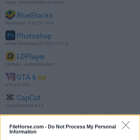
Opera 134.0 Build 5954.46 (64-bit...
BlueStacks
BlueStacks 10.42.251.1003
Photoshop
Adobe Photoshop CC 2026 27.9.1 (6...
LDPlayer
LDPlayer - Android Emulator
GTA 6
GTA 6 for PS5
CapCut
CapCut Desktop 9.1.0
Software más Populares »
FileHorse.com -
Do Not Process My Personal
Information
Acerca de Advanced Renamer