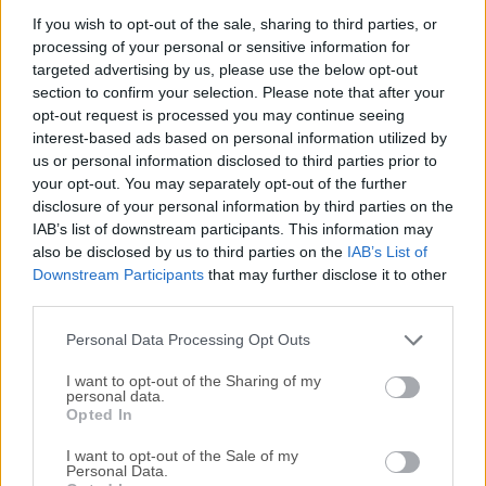
Advanced Renamer es un programa gratuito para
If you wish to opt-out of the sale, sharing to third parties, or
processing of your personal or sensitive information for
renombrar múltiples archivos y carpetas a la vez. Al
targeted advertising by us, please use the below opt-out
configurar métodos de renombrado, los nombres pueden
section to confirm your selection. Please note that after your
manipularse de varias maneras. Es fácil configurar un
opt-out request is processed you may continue seeing
trabajo por lotes avanzado utilizando múltiples métodos en
interest-based ads based on personal information utilized by
un gran número de archivos. Los 14 métodos diferentes le
us or personal information disclosed to third parties prior to
permiten cambiar los nombres, atributos y marcas de
your opt-out. You may separately opt-out of the further
tiempo de los archivos de una sola vez. Los archivos
disclosure of your personal information by third parties on the
IAB’s list of downstream participants. This information may
también pueden copiarse o moverse a nuevas ubicaciones
also be disclosed by us to third parties on the
IAB’s List of
basándose en la información contenida en ellos.Con
Downstream Participants
that may further disclose it to other
Advanced Renamer puede construir nuevos nombres de
third parties.
archivo añadiendo, eliminando, reemplazando, cambiando
mayúsculas/minúsculas o dándole al archivo un nombre
Personal Data Processing Opt Outs
completamente nuevo basado en información c...
I want to opt-out of the Sharing of my
personal data.
Opted In
I want to opt-out of the Sale of my
Personal Data.