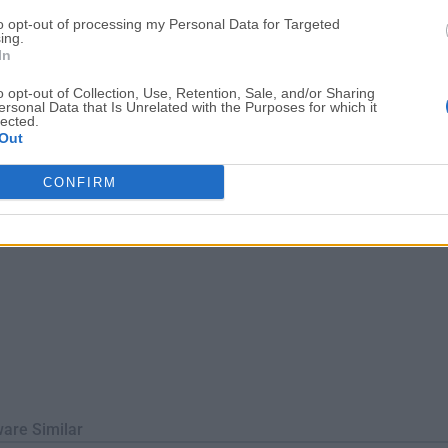
amiento por lotes y completas capacidades de gestión de APK, 
to opt-out of processing my Personal Data for Targeted
trabajo para modificar y gestionar archivos APK.Sin embargo, req
ing.
In
 ofrece muchas caracte...
Lee mas »
o opt-out of Collection, Use, Retention, Sale, and/or Sharing
ersonal Data that Is Unrelated with the Purposes for which it
lected.
Out
CONFIRM
ware Similar