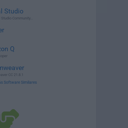
l Studio
 Studio Community...
er
on Q
oper
mweaver
ver CC 21.8.1
s Software Similares