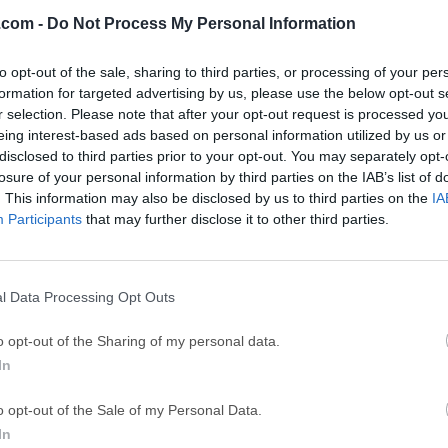
 (64-bit...
BlueStacks 10.42.251.1003
Adobe Photoshop
.com -
Do Not Process My Personal Information
GTA 6
CapC
to opt-out of the sale, sharing to third parties, or processing of your per
ator
GTA 6 for PS5
CapCut Desktop 
formation for targeted advertising by us, please use the below opt-out s
r selection. Please note that after your opt-out request is processed y
Hero Wars
Trad
eing interest-based ads based on personal information utilized by us or
Hero Wars - Online Action Game
TradingView - Tr
disclosed to third parties prior to your opt-out. You may separately opt-
losure of your personal information by third parties on the IAB’s list of
mpaign
eFootball 2026
EA S
. This information may also be disclosed by us to third parties on the
IA
eFootball 2026
EA SPORTS FC (S
Participants
that may further disclose it to other third parties.
Softw
l Data Processing Opt Outs
 Tool
 increíble aplicación de Windows que te permite gestionar, firm
o opt-out of the Sharing of my personal data.
hivos APK para tus fantásticas aplicaciones. ¡Compruébalo ahor
In
l y fácil de usar diseñada para gestionar archivos APK en un PC. 
lación, compilación, firma y optimización de archivos APK, lo 
o opt-out of the Sale of my Personal Data.
cial para desarrolladores y entusiastas de Android. Con su inter
In