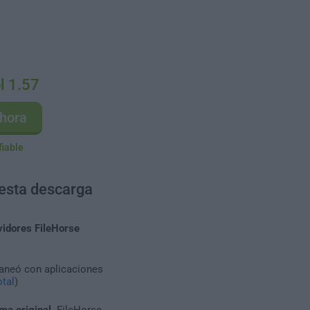
l 1.57
hora
fiable
 esta descarga
vidores FileHorse
caneó con aplicaciones
tal
)
ma original
. FileHorse