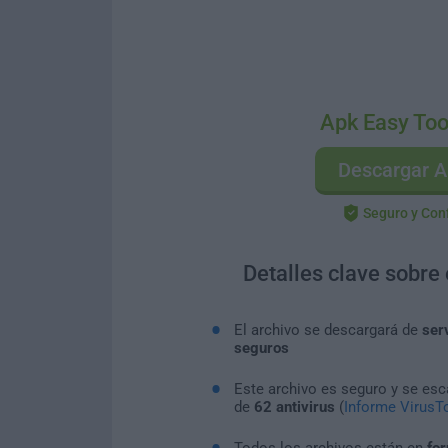
Apk Easy Too
Descargar A
Seguro y Con
Detalles clave sobre
El archivo se descargará de
ser
seguros
Este archivo es seguro y se es
de
62 antivirus
(
Informe VirusTo
Todos los archivos están en
for