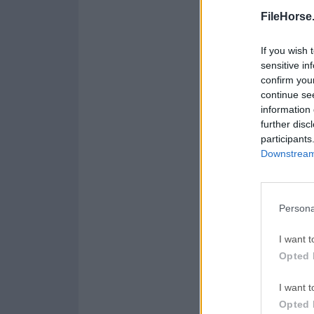
Opera 134.0 Build 5954.46
FileHorse
LDPlayer
If you wish 
LDPlayer - Android Emul
sensitive in
confirm you
PC Repair
continue se
PC Repair Tool 2026
information 
further disc
Halo: Ca
participants
Halo: Campaign Evolved
Downstream 
Persona
Acerca de Apk Easy
Apk Easy Tool es una
I want t
descompilar tus arc
Opted 
una utilidad versáti
procesos de descompi
I want t
una herramienta esen
Opted 