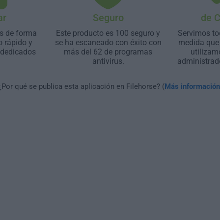
ar
Seguro
de 
s de forma
Este producto es 100 seguro y
Servimos to
o rápido y
se ha escaneado con éxito con
medida que 
 dedicados
más del 62 de programas
utilizam
antivirus.
administrad
¿Por qué se publica esta aplicación en Filehorse? (
Más información