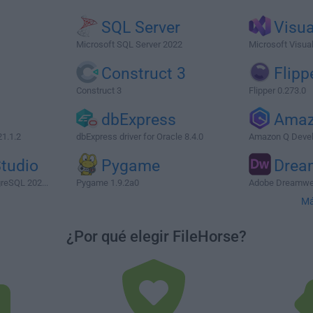
SQL Server
Visua
Microsoft SQL Server 2022
Microsoft Visual
Construct 3
Flipp
Construct 3
Flipper 0.273.0
G
dbExpress
Amaz
1.1.2
dbExpress driver for Oracle 8.4.0
Amazon Q Devel
tudio
Pygame
Drea
reSQL 202...
Pygame 1.9.2a0
Adobe Dreamwea
Má
¿Por qué elegir FileHorse?