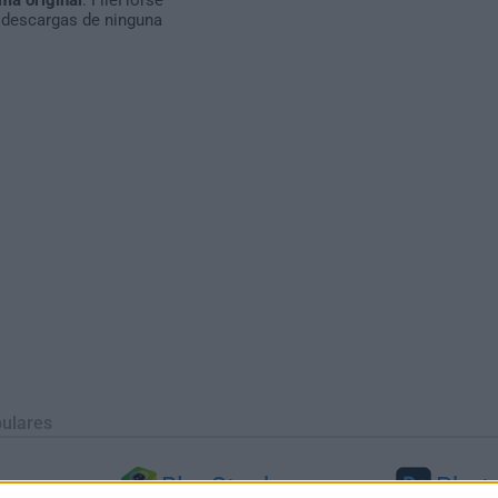
 descargas de ninguna
ulares
BlueStacks
Phot