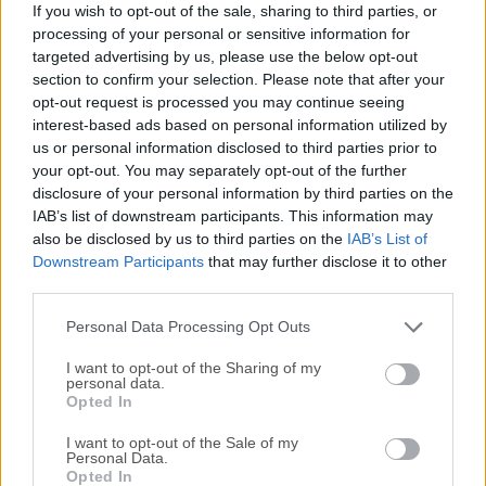
If you wish to opt-out of the sale, sharing to third parties, or
ArgoUML es la principal herramienta de modelado UML de
processing of your personal or sensitive information for
código abierto e incluye soporte para todos los diagramas
targeted advertising by us, please use the below opt-out
UML estándar. Se ejecuta en cualquier plataforma Java y
section to confirm your selection. Please note that after your
está disponible en diez idiomas.ArgoUML es una
opt-out request is processed you may continue seeing
interest-based ads based on personal information utilized by
herramienta de modelado UML de código abierto que
us or personal information disclosed to third parties prior to
permite a los desarrolladores de software, arquitectos y
your opt-out. You may separately opt-out of the further
diseñadores crear diagramas UML detallados para diversos
disclosure of your personal information by third parties on the
propósitos, incluyendo el diseño de software, el análisis de
IAB’s list of downstream participants. This information may
sistemas y la documentación.Desarrollada en Java, la
also be disclosed by us to third parties on the
IAB’s List of
aplicación es multiplataforma, lo que la hace compatible
Downstream Participants
that may further disclose it to other
con los sistemas operativos Windows, macOS y Linux.La
third parties.
aplicación es una herramienta CASE (Ingeniería de
Personal Data Processing Opt Outs
Software As...
I want to opt-out of the Sharing of my
personal data.
Opted In
I want to opt-out of the Sale of my
Personal Data.
Opted In