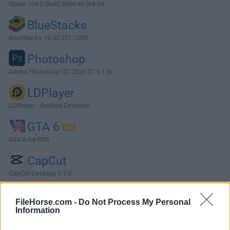
Opera 134.0 Build 5954.46 (64-bit...
BlueStacks
BlueStacks 10.42.251.1003
Photoshop
Adobe Photoshop CC 2026 27.9.1 (6...
LDPlayer
LDPlayer - Android Emulator
GTA 6
GTA 6 for PS5
CapCut
CapCut Desktop 9.1.0
Software más Populares »
FileHorse.com -
Do Not Process My Personal
Information
Acerca de ArgoUML