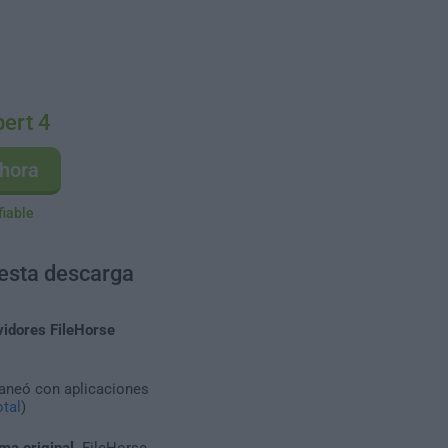
ert 4
hora
fiable
 esta descarga
vidores FileHorse
caneó con aplicaciones
tal
)
ma original
. FileHorse