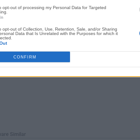
te programa para Windows diseñado para optimizar y controlar 
to opt-out of processing my Personal Data for Targeted
s placas base ASUS. Ofrece a los usuarios opciones avanzadas de
ing.
In
iéndoles ajustar las velocidades de ...
Lee mas »
o opt-out of Collection, Use, Retention, Sale, and/or Sharing
ersonal Data that Is Unrelated with the Purposes for which it
lected.
Out
CONFIRM
ware Similar