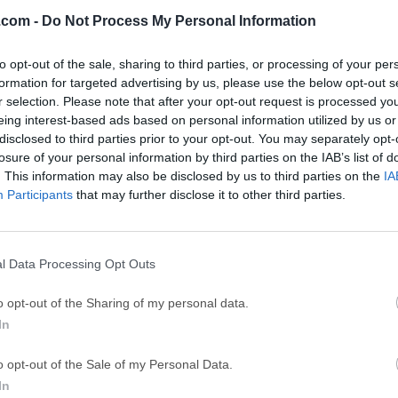
 (64-bit...
BlueStacks 10.42.251.1003
Adobe Photoshop
.com -
Do Not Process My Personal Information
GTA 6
CapC
to opt-out of the sale, sharing to third parties, or processing of your per
ator
GTA 6 for PS5
CapCut Desktop 
formation for targeted advertising by us, please use the below opt-out s
r selection. Please note that after your opt-out request is processed y
Hero Wars
Trad
eing interest-based ads based on personal information utilized by us or
Hero Wars - Online Action Game
TradingView - Tr
disclosed to third parties prior to your opt-out. You may separately opt-
losure of your personal information by third parties on the IAB’s list of
mpaign
eFootball 2026
EA S
. This information may also be disclosed by us to third parties on the
IA
eFootball 2026
EA SPORTS FC (S
Participants
that may further disclose it to other third parties.
Softw
l Data Processing Opt Outs
n Xpert
el usuario puede ajustar la configuración de los ventiladores de
o opt-out of the Sharing of my personal data.
 el mejor rendimiento de disipación de calor. También es compa
In
ra los ventiladores de la CPU y de la carcasa. También puede
ador de la CPU a un nivel de ruido mínimo durante un uso ligero.N
o opt-out of the Sale of my Personal Data.
MD X670E, la funcionalidad Fan Xpert se integrará en Armoury Cr
In