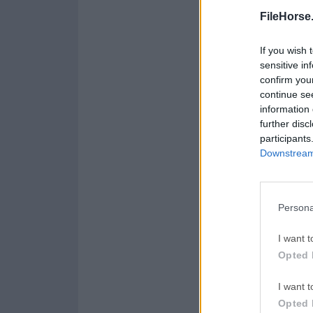
Opera 134.0 Build 5954.46
FileHorse
LDPlayer
If you wish 
LDPlayer - Android Emul
sensitive in
confirm you
PC Repair
continue se
PC Repair Tool 2026
information 
further disc
Halo: Ca
participants
Halo: Campaign Evolved
Downstream 
Persona
Acerca de ASUS Fa
Con ASUS Fan Xpert, 
I want t
carcasa para lograr
Opted 
combinado PWM/CC pa
velocidad del ventil
I want t
serie Intel 600 / A
Opted 