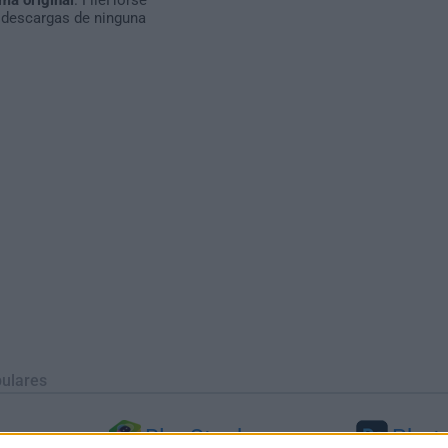
 descargas de ninguna
ulares
BlueStacks
Phot