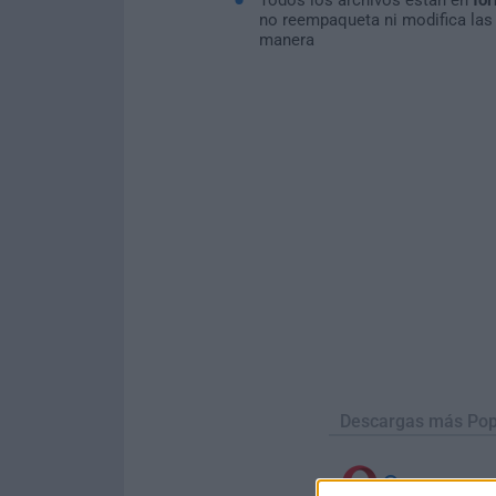
no reempaqueta ni modifica las
manera
Descargas más Pop
Opera