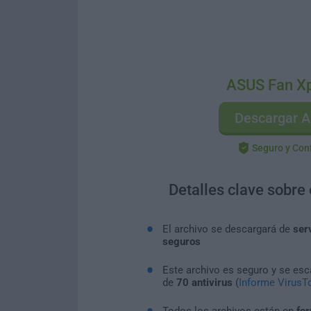
ASUS Fan Xp
Descargar A
Seguro y Con
Detalles clave sobre
El archivo se descargará de
ser
seguros
Este archivo es seguro y se es
de
70 antivirus
(
Informe VirusTo
Todos los archivos están en
for