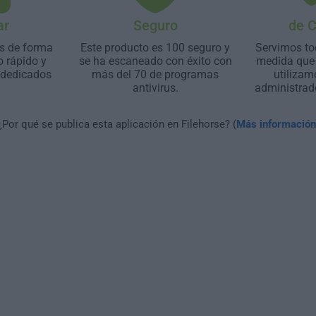
ar
Seguro
de 
s de forma
Este producto es 100 seguro y
Servimos to
o rápido y
se ha escaneado con éxito con
medida que 
 dedicados
más del 70 de programas
utilizam
antivirus.
administrad
¿Por qué se publica esta aplicación en Filehorse? (
Más información