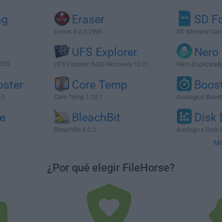
ag
Eraser
SD F
Eraser 6.2.0.2996
SD Memory Card 
UFS Explorer
Nero 
3553
UFS Explorer RAID Recovery 10.21....
Nero Duplicate
oster
Core Temp
Boos
.0
Core Temp 1.20.1
Auslogics Boost
e
BleachBit
Disk 
BleachBit 6.0.2
Auslogics Disk 
Má
¿Por qué elegir FileHorse?