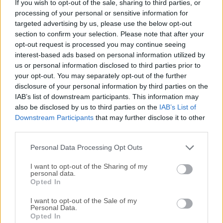
If you wish to opt-out of the sale, sharing to third parties, or
ambientado en un elegante entorno de mundo abierto
processing of your personal or sensitive information for
donde se anima a los jugadores a encontrar los límites de
targeted advertising by us, please use the below opt-out
la jugabilidad avanzada basada en la física, creada desde
section to confirm your selection. Please note that after your
cero por los desarrolladores de studio Stress Level
opt-out request is processed you may continue seeing
Zero.Requiere un casco de realidad virtual. Consulta los
interest-based ads based on personal information utilized by
requisitos del sistema para obtener más información.Con
us or personal information disclosed to third parties prior to
your opt-out. You may separately opt-out of the further
escenarios de combate llenos de adrenalina, una amplia
disclosure of your personal information by third parties on the
gama de armas cuerpo a cuerpo y a distancia, y un
IAB’s list of downstream participants. This information may
elegante estilo de presentación audiovisual, BONELAB VR
also be disclosed by us to third parties on the
IAB’s List of
ha logrado atraer notables elogios de la audiencia y los
Downstream Participants
that may further disclose it to other
medios de comunicación de todo el mundo, pero también
third parties.
es ampliamente criticado por su enfoque en element...
Lee
Personal Data Processing Opt Outs
mas »
I want to opt-out of the Sharing of my
personal data.
Opted In
I want to opt-out of the Sale of my
Personal Data.
Opted In