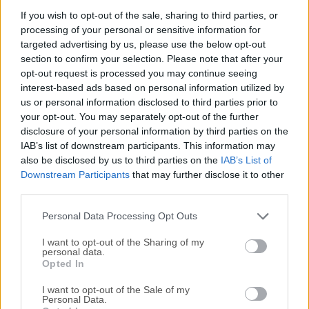
DisplayFusion hará tu vida con múltiples monitores mucho
If you wish to opt-out of the sale, sharing to third parties, or
processing of your personal or sensitive information for
más fácil. Con potentes funciones como Barras de Tareas
targeted advertising by us, please use the below opt-out
Multi-Monitor, Botones en la Barra de Título y Teclas de
section to confirm your selection. Please note that after your
Acceso Rápido totalmente personalizables, Display Fusion
opt-out request is processed you may continue seeing
hará que la gestión de tus múltiples monitores sea
interest-based ads based on personal information utilized by
sencilla.Viene con docenas de idiomas, y se añaden más
us or personal information disclosed to third parties prior to
constantemente. Usar DisplayFusion Pro en tu idioma
your opt-out. You may separately opt-out of the further
nativo facilita la comprensión y el uso completo de cada
disclosure of your personal information by third parties on the
IAB’s list of downstream participants. This information may
función.Características y Aspectos DestacadosBarras de
also be disclosed by us to third parties on the
IAB’s List of
Tareas Multi-MonitorMantén tus ventanas fácilmente
Downstream Participants
that may further disclose it to other
organizadas añadiendo una Barra de Tareas a cada uno de
third parties.
tus monitores.Fondo de Pantalla de Escritorio IncreíbleUsa
fácilmente impresionantes imágenes de fondo de pantalla
Personal Data Processing Opt Outs
de muchas f...
I want to opt-out of the Sharing of my
personal data.
Opted In
I want to opt-out of the Sale of my
Personal Data.