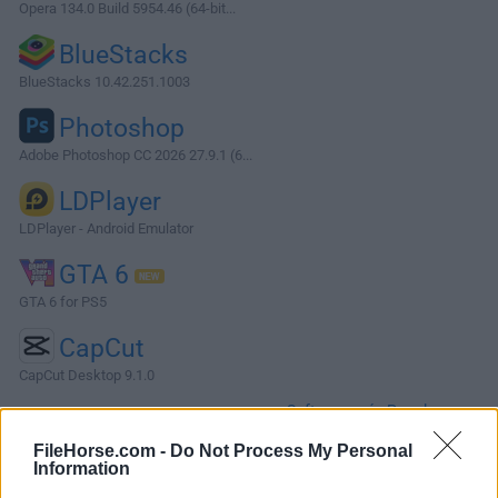
Opera 134.0 Build 5954.46 (64-bit...
BlueStacks
BlueStacks 10.42.251.1003
Photoshop
Adobe Photoshop CC 2026 27.9.1 (6...
LDPlayer
LDPlayer - Android Emulator
GTA 6
GTA 6 for PS5
CapCut
CapCut Desktop 9.1.0
Software más Populares »
FileHorse.com -
Do Not Process My Personal
Information
Acerca de DisplayFusion