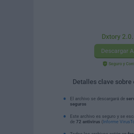
Dxtory 2.0
Descargar A
Seguro y Con
Detalles clave sobre
El archivo se descargará de
ser
seguros
Este archivo es seguro y se es
de
72 antivirus
(
Informe VirusTo
Todos los archivos están en
for