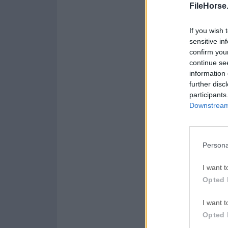
FileHorse
Opera 134.0 Build 5954.46
LDPlayer
If you wish 
LDPlayer - Android Emul
sensitive in
confirm you
PC Repair
continue se
information 
PC Repair Tool 2026
further disc
Halo: Ca
participants
Downstream 
Halo: Campaign Evolved
Persona
Acerca de Dxtory
I want t
Dxtory es un softwar
Opted 
para usuarios de PC
por ExKode Co. Ltd.
I want t
edición, diseñadas p
Opted 
calidad.Característi