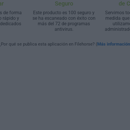
ar
Seguro
de 
s de forma
Este producto es 100 seguro y
Servimos to
o rápido y
se ha escaneado con éxito con
medida que 
 dedicados
más del 72 de programas
utilizam
antivirus.
administrad
¿Por qué se publica esta aplicación en Filehorse? (
Más información