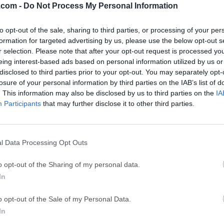
.com -
Do Not Process My Personal Information
 (64-bit...
BlueStacks 10.42.251.1003
Adobe Photoshop
GTA 6
CapC
to opt-out of the sale, sharing to third parties, or processing of your per
ator
formation for targeted advertising by us, please use the below opt-out s
GTA 6 for PS5
CapCut Desktop 
r selection. Please note that after your opt-out request is processed y
Hero Wars
Trad
eing interest-based ads based on personal information utilized by us or
disclosed to third parties prior to your opt-out. You may separately opt-
Hero Wars - Online Action Game
TradingView - Tr
losure of your personal information by third parties on the IAB’s list of
mpaign
eFootball 2026
EA S
. This information may also be disclosed by us to third parties on the
IA
Participants
that may further disclose it to other third parties.
eFootball 2026
EA SPORTS FC (S
Softw
l Data Processing Opt Outs
o opt-out of the Sharing of my personal data.
e de grabación de pantalla y captura de jugabilidad rico en fun
In
 con Windows, particularmente jugadores y creadores de conten
, ha ganado popularidad por su completo conjunto de funciones
o opt-out of the Sale of my Personal Data.
ara satisfacer las demandas de las tareas de grabación y edició
In
cas PrincipalesMúltiples Flujos de AudioPermite a los usuarios g