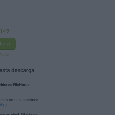
.142
hora
fiable
 esta descarga
vidores FileHorse
caneó con aplicaciones
tal
)
ma original
. FileHorse