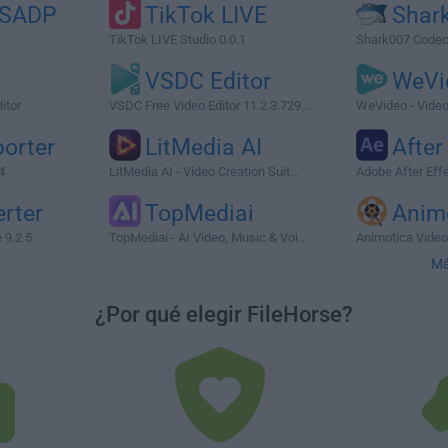
 SADP
TikTok LIVE
Shar
TikTok LIVE Studio 0.0.1
Shark007 Codec
VSDC Editor
WeVi
itor
VSDC Free Video Editor 11.2.3.729...
WeVideo - Video
orter
LitMedia AI
After
4
LitMedia AI - Video Creation Suit...
Adobe After Eff
rter
TopMediai
Anim
 9.2.5
TopMediai - AI Video, Music & Voi...
Animotica Video 
Má
¿Por qué elegir FileHorse?