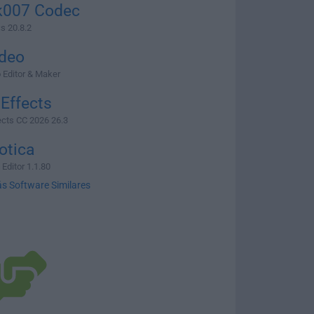
k007 Codec
s 20.8.2
deo
 Editor & Maker
 Effects
ects CC 2026 26.3
otica
Editor 1.1.80
s Software Similares