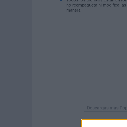
no reempaqueta ni modifica las
manera
Descargas más Pop
Opera