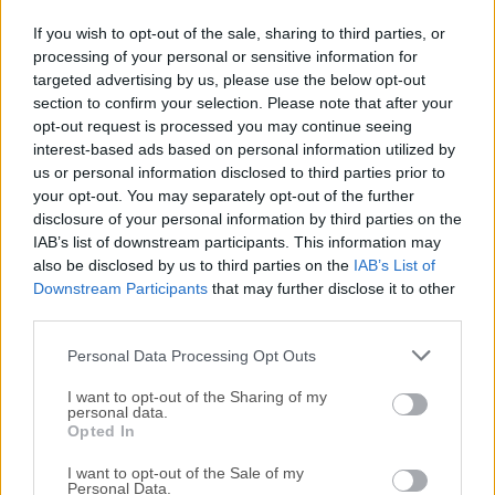
Acerca de EaseUS Data Recovery Wizard Free
If you wish to opt-out of the sale, sharing to third parties, or
processing of your personal or sensitive information for
EaseUS Data Recovery Wizard Free es el mejor software de
targeted advertising by us, please use the below opt-out
recuperación de datos gratuito para resolver todos los
section to confirm your selection. Please note that after your
problemas de pérdida de datos: recuperar archivos
opt-out request is processed you may continue seeing
perdidos de disco duro, disco duro externo, unidad USB,
interest-based ads based on personal information utilized by
us or personal information disclosed to third parties prior to
tarjeta de memoria, cámara digital, teléfono móvil,
your opt-out. You may separately opt-out of the further
reproductor de música y otros medios de almacenamiento
disclosure of your personal information by third parties on the
debido a eliminación, formateo, fallos de software, daños
IAB’s list of downstream participants. This information may
en el disco duro, ataques de virus, pérdida de particiones u
also be disclosed by us to third parties on the
IAB’s List of
otras razones desconocidas. Recupere hasta 2GB de datos
Downstream Participants
that may further disclose it to other
gratis en Windows 11/10/8/7 Restaure archivos
third parties.
eliminados de la Papelera de reciclaje, HDD, SSD, USB,
Personal Data Processing Opt Outs
tarjeta SD, etc. Recupere documentos, imágenes, videos,
correos electr&oacu...
Lee mas »
I want to opt-out of the Sharing of my
personal data.
Opted In
I want to opt-out of the Sale of my
Personal Data.