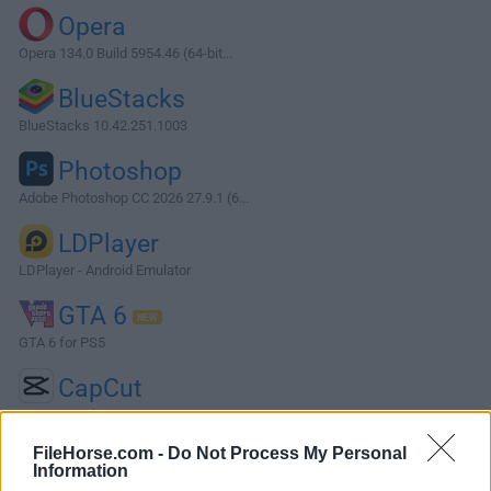
Opera
Opera 134.0 Build 5954.46 (64-bit...
BlueStacks
BlueStacks 10.42.251.1003
Photoshop
Adobe Photoshop CC 2026 27.9.1 (6...
LDPlayer
LDPlayer - Android Emulator
GTA 6
GTA 6 for PS5
CapCut
CapCut Desktop 9.1.0
Software más Populares »
FileHorse.com -
Do Not Process My Personal
Information