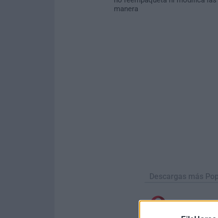
manera
Descargas más Pop
Opera
Opera 134.0 Build 5954.46