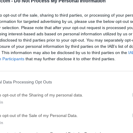
.com -
Do Not Process My Personal Information
GTA 6
CapC
to opt-out of the sale, sharing to third parties, or processing of your per
ator
GTA 6 for PS5
CapCut Desktop 
formation for targeted advertising by us, please use the below opt-out s
r selection. Please note that after your opt-out request is processed y
Hero Wars
Trad
eing interest-based ads based on personal information utilized by us or
Hero Wars - Online Action Game
TradingView - Tr
disclosed to third parties prior to your opt-out. You may separately opt-
losure of your personal information by third parties on the IAB’s list of
mpaign
eFootball 2026
EA S
. This information may also be disclosed by us to third parties on the
IA
eFootball 2026
EA SPORTS FC (S
Participants
that may further disclose it to other third parties.
Softw
l Data Processing Opt Outs
32-bit)
n navegador web gratuito rápido y con todas las funciones. La a
o opt-out of the Sharing of my personal data.
 emergentes, navegación por pestañas, búsqueda integrada de
In
privacidad simplificados, una ventana de navegador optimizada
o opt-out of the Sale of my Personal Data.
ier otro navegador, y una serie de características adicionales q
In
r el máximo provecho de tu tiempo en línea. Puedes descargar el
a PC desde el sitio haciendo clic en el botón de descarga gratuit