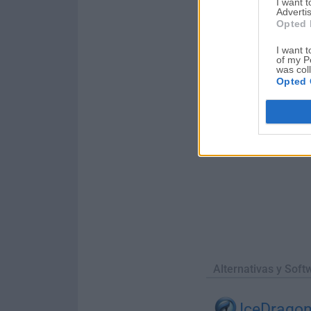
I want 
la nueva versión, que
Advertis
Opted 
I want t
of my P
was col
Opted 
Alternativas y Soft
IceDrago