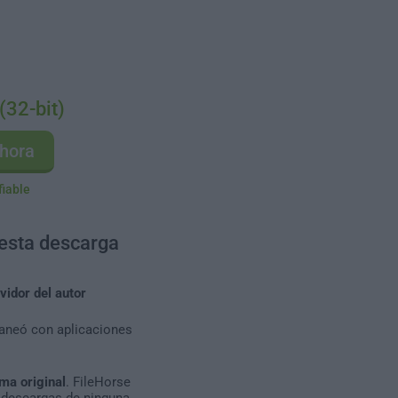
(32-bit)
hora
fiable
 esta descarga
vidor del autor
caneó con aplicaciones
ma original
. FileHorse
 descargas de ninguna