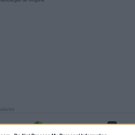
ulares
BlueStacks
Phot
 (64-bit...
BlueStacks 10.42.251.1003
Adobe Photoshop