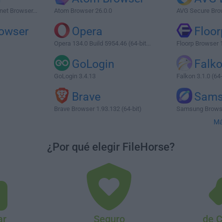
et Browser...
Atom Browser 26.0.0
AVG Secure Bro
owser
Opera
Floor
Opera 134.0 Build 5954.46 (64-bit...
Floorp Browser 
GoLogin
Falk
GoLogin 3.4.13
Falkon 3.1.0 (64-
Brave
Sams
Brave Browser 1.93.132 (64-bit)
Samsung Browse
Má
¿Por qué elegir FileHorse?
ar
Seguro
de 