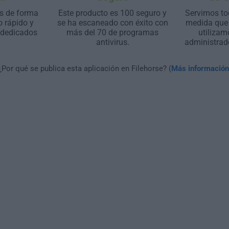
s de forma
Este producto es 100 seguro y
Servimos to
o rápido y
se ha escaneado con éxito con
medida que 
 dedicados
más del 70 de programas
utilizam
antivirus.
administrad
¿Por qué se publica esta aplicación en Filehorse? (
Más información