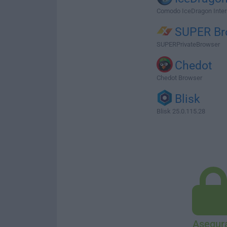
Comodo IceDragon Intern
SUPER Br
SUPERPrivateBrowser
Chedot
Chedot Browser
Blisk
Blisk 25.0.115.28
Asegur