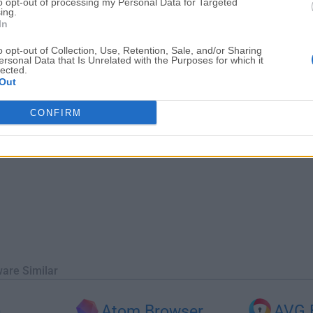
to opt-out of processing my Personal Data for Targeted
 es la primera de varias entregas l...
ing.
In
o opt-out of Collection, Use, Retention, Sale, and/or Sharing
ersonal Data that Is Unrelated with the Purposes for which it
lected.
Out
CONFIRM
ware Similar
n
Atom Browser
AVG 