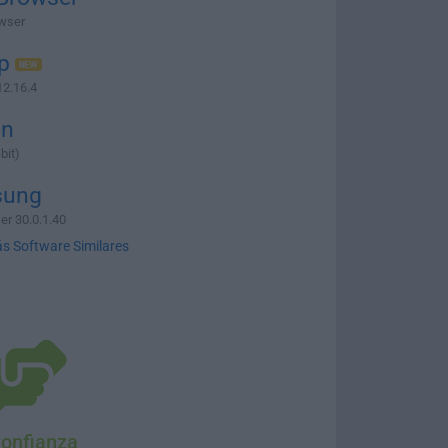
wser
p
12.16.4
on
bit)
ung
r 30.0.1.40
s Software Similares
Confianza