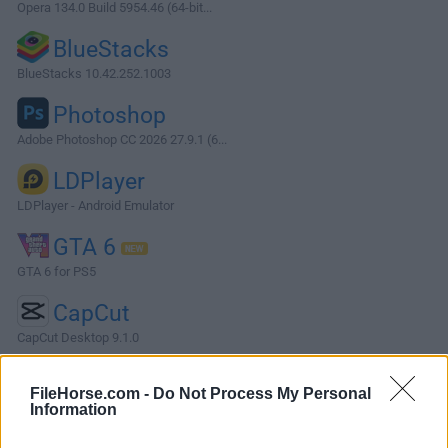
Opera 134.0 Build 5954.46 (64-bit...
BlueStacks
BlueStacks 10.42.252.1003
Photoshop
Adobe Photoshop CC 2026 27.9.1 (6...
LDPlayer
LDPlayer - Android Emulator
GTA 6
GTA 6 for PS5
CapCut
CapCut Desktop 9.1.0
Software más Populares »
FileHorse.com -
Do Not Process My Personal
Information
Acerca de iCloud for PC