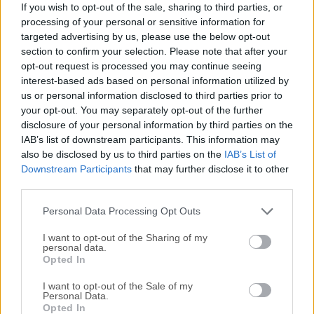
If you wish to opt-out of the sale, sharing to third parties, or
iCloud para Windows es necesario para usar Fotos en
processing of your personal or sensitive information for
streaming, Mail, Contactos y Calendarios, y Marcadores.
targeted advertising by us, please use the below opt-out
Facilita la actualización automática de tus contactos,
section to confirm your selection. Please note that after your
calendarios y marcadores entre tus dispositivos iOS, Mac y
opt-out request is processed you may continue seeing
interest-based ads based on personal information utilized by
PC con Windows.También puedes compartir fotos
us or personal information disclosed to third parties prior to
seleccionadas con amigos y familiares usando Álbumes
your opt-out. You may separately opt-out of the further
Compartidos, con notificaciones y comentarios.iCloud es
disclosure of your personal information by third parties on the
un software basado en Windows desarrollado por Apple
IAB’s list of downstream participants. This information may
Inc. Está diseñado para integrar perfectamente tu PC con
also be disclosed by us to third parties on the
IAB’s List of
Windows con tu ecosistema Apple, permitiéndote acceder y
Downstream Participants
that may further disclose it to other
sincronizar tu contenido de iCloud, incluyendo fotos,
third parties.
videos, documentos, correos electrónicos y más.Este
Personal Data Processing Opt Outs
software cierra la brecha entre tu or...
I want to opt-out of the Sharing of my
personal data.
Opted In
I want to opt-out of the Sale of my
Personal Data.
Opted In