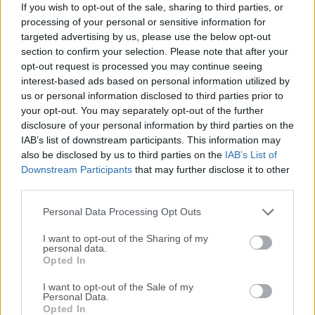
If you wish to opt-out of the sale, sharing to third parties, or
Internet Download Manager (IDM) es una herramienta
processing of your personal or sensitive information for
para aumentar las velocidades de descarga hasta 5 veces,
targeted advertising by us, please use the below opt-out
reanudar y programar descargas. La recuperación de
section to confirm your selection. Please note that after your
errores integral y la capacidad de reanudación reiniciarán
opt-out request is processed you may continue seeing
interest-based ads based on personal information utilized by
las descargas rotas o interrumpidas debido a conexiones
us or personal information disclosed to third parties prior to
perdidas, problemas de red, apagados de computadora o
your opt-out. You may separately opt-out of the further
cortes de energía inesperados.La sencilla interfaz gráfica
disclosure of your personal information by third parties on the
de usuario hace que IDM sea amigable y fácil de usar.
IAB’s list of downstream participants. This information may
Internet Download Manager, comúnmente conocido como
also be disclosed by us to third parties on the
IAB’s List of
IDM, es una potente aplicación de software con numerosas
Downstream Participants
that may further disclose it to other
funciones, diseñada para mejorar y agilizar tu experiencia
third parties.
de descarga.Desarrollado por Tonec Inc., IDM es
Personal Data Processing Opt Outs
ampliamente reconocido co...
I want to opt-out of the Sharing of my
personal data.
Opted In
I want to opt-out of the Sale of my
Personal Data.
Opted In