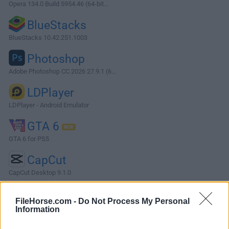
Opera 134.0 Build 5954.46 (64-bit...
BlueStacks
BlueStacks 10.42.251.1003
Photoshop
Adobe Photoshop CC 2026 27.9.1 (6...
LDPlayer
LDPlayer - Android Emulator
GTA 6
GTA 6 for PS5
CapCut
CapCut Desktop 9.1.0
Software más Populares »
FileHorse.com -
Do Not Process My Personal
Information
Acerca de Internet Download Manager IDM