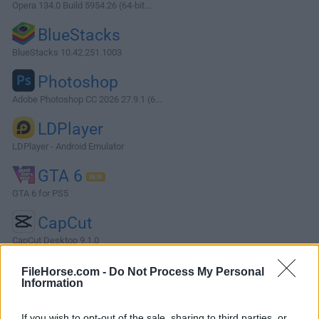
Opera 134.0 Build 5954.26 (64-bit...
BlueStacks
BlueStacks 10.42.251.1003
Photoshop
Adobe Photoshop CC 2026 27.9.1 (6...
LDPlayer
LDPlayer - Android Emulator
GTA 6
GTA 6 for PS5
CapCut
CapCut Desktop 9.1.0
Software más Populares »
FileHorse.com -
Do Not Process My Personal
Information
Acerca de jetAudio
If you wish to opt-out of the sale, sharing to third parties, or