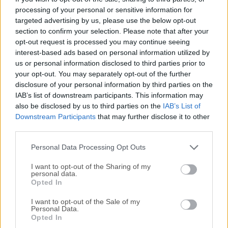
processing of your personal or sensitive information for
jetAudio es un software multimedia completo diseñado
targeted advertising by us, please use the below opt-out
para la reproducción y gestión de varios archivos
section to confirm your selection. Please note that after your
multimedia en su PC.Desarrollado por Cowon Systems, Inc.,
opt-out request is processed you may continue seeing
ofrece una amplia gama de funciones, que incluyen
interest-based ads based on personal information utilized by
reproducción de audio y video, extracción de CD, conversión
us or personal information disclosed to third parties prior to
de audio, transmisión por internet y más.Con su interfaz
your opt-out. You may separately opt-out of the further
fácil de usar y amplias opciones de personalización, su
disclosure of your personal information by third parties on the
IAB’s list of downstream participants. This information may
objetivo es proporcionar a los usuarios una experiencia
also be disclosed by us to third parties on the
IAB’s List of
multimedia completa.Reproduce varios archivos de música
Downstream Participants
that may further disclose it to other
y video. Las características incluidas son: Grabación de CD,
third parties.
Grabación, y Conversión de Archivos. Puedes Crear
Transmisiones por Internet con JetCast...
Personal Data Processing Opt Outs
I want to opt-out of the Sharing of my
personal data.
Opted In
I want to opt-out of the Sale of my
Personal Data.
Opted In