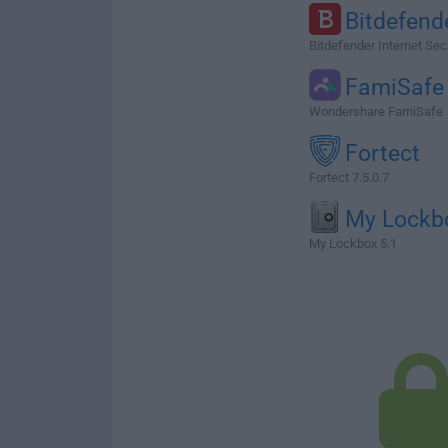
Bitdefend
Bitdefender Internet Secur
FamiSafe
Wondershare FamiSafe
Fortect
Fortect 7.5.0.7
My Lockb
My Lockbox 5.1