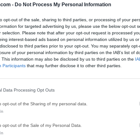
.com -
Do Not Process My Personal Information
GTA 6
CapC
ator
to opt-out of the sale, sharing to third parties, or processing of your per
GTA 6 for PS5
CapCut Desktop 
formation for targeted advertising by us, please use the below opt-out s
Hero Wars
Trad
r selection. Please note that after your opt-out request is processed y
eing interest-based ads based on personal information utilized by us or
Hero Wars - Online Action Game
TradingView - Tr
disclosed to third parties prior to your opt-out. You may separately opt-
mpaign
eFootball 2026
EA S
losure of your personal information by third parties on the IAB’s list of
. This information may also be disclosed by us to third parties on the
IA
eFootball 2026
EA SPORTS FC (S
Participants
that may further disclose it to other third parties.
Softw
l Data Processing Opt Outs
strador de contraseñas multiplataforma gratuito para tu siste
o opt-out of the Sharing of my personal data.
aplicación de escritorio de administrador de contraseñas facili
In
s contraseñas en línea o sin conexión. ¡Disfruta!KeeWeb para PC
traseñas de código abierto y una bóveda digital que tiene como 
o opt-out of the Sale of my Personal Data.
enamiento y gestión segura de tu información sensible.Esta her
In
ios que desean una solución de gestión de contraseñas multipla