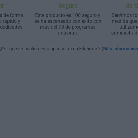
ar
Seguro
de 
s de forma
Este producto es 100 seguro y
Servimos to
o rápido y
se ha escaneado con éxito con
medida que 
 dedicados
más del 70 de programas
utilizam
antivirus.
administrad
¿Por qué se publica esta aplicación en Filehorse? (
Más información