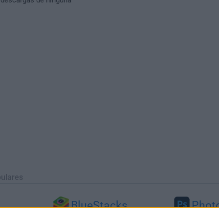
ulares
BlueStacks
Phot
 (64-bit...
BlueStacks 10.42.251.1003
Adobe Photoshop