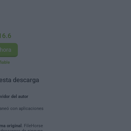
16.6
hora
fiable
 esta descarga
vidor del autor
caneó con aplicaciones
ma original
. FileHorse
 descargas de ninguna