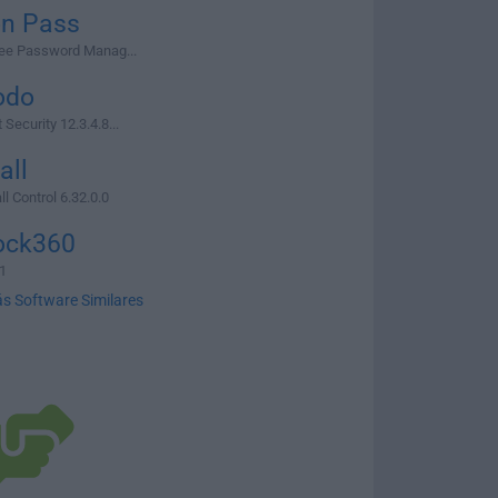
on Pass
ree Password Manag...
odo
Security 12.3.4.8...
all
l Control 6.32.0.0
ock360
1
s Software Similares