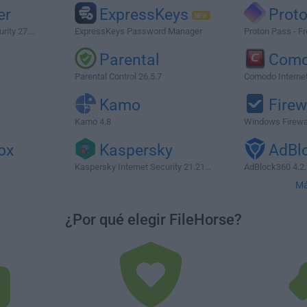
er
ExpressKeys
Prot
ity 27....
ExpressKeys Password Manager
Proton Pass - F
Parental
Com
Parental Control 26.5.7
Comodo Internet 
Kamo
Firew
Kamo 4.8
Windows Firewal
ox
Kaspersky
AdBl
Kaspersky Internet Security 21.21...
AdBlock360 4.2.
Má
¿Por qué elegir FileHorse?