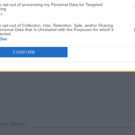
to opt-out of processing my Personal Data for Targeted
 en la seguridad, facilidad de uso y accesibilidad, ha ganado p
ing.
zaciones que buscan un admi...
In
o opt-out of Collection, Use, Retention, Sale, and/or Sharing
ersonal Data that Is Unrelated with the Purposes for which it
lected.
Out
CONFIRM
ware Similar