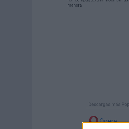
manera
Descargas más Pop
Opera
Opera 134.0 Build 5954.46