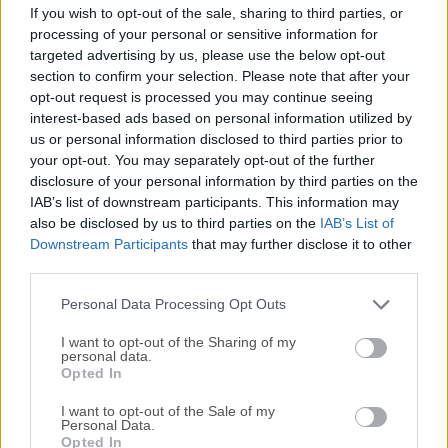
Mailspring es un software de correo electrónico de código
If you wish to opt-out of the sale, sharing to third parties, or
abierto y extensible para PC con Windows con seguimiento
processing of your personal or sensitive information for
de apertura, seguimiento de clics en enlaces, datos de
targeted advertising by us, please use the below opt-out
enriquecimiento de contactos y más.Aumenta tu
section to confirm your selection. Please note that after your
opt-out request is processed you may continue seeing
productividad y envía mejores correos electrónicos con esta
interest-based ads based on personal information utilized by
herramienta, el mejor cliente de correo para Mac, Linux y
us or personal information disclosed to third parties prior to
Windows. La herramienta incluye múltiples diseños y
your opt-out. You may separately opt-out of the further
temas, ¡para que puedas combinar con tu escritorio o tu
disclosure of your personal information by third parties on the
estado de ánimo! Entiende a tu audiencia. Envía
IAB’s list of downstream participants. This information may
seguimientos oportunos. Convierte clics y aperturas en
also be disclosed by us to third parties on the
IAB’s List of
información procesable.Mailspring Pro es tu compañero de
Downstream Participants
that may further disclose it to other
third parties.
correo electrónico imparable para ventas y negocios.La
aplicación está construida en la web moderna con Electron,
Personal Data Processing Opt Outs
React y Flux. Está...
I want to opt-out of the Sharing of my
personal data.
Opted In
I want to opt-out of the Sale of my
Personal Data.
Opted In