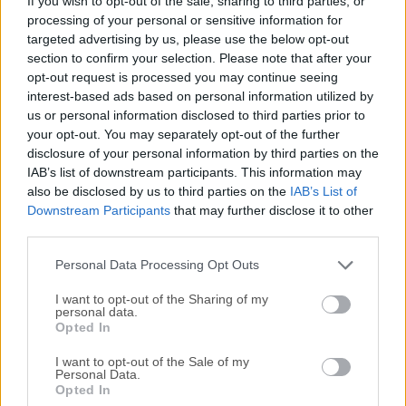
If you wish to opt-out of the sale, sharing to third parties, or
Microsoft Office 2007 es una galardonada suite de
processing of your personal or sensitive information for
aplicaciones de productividad de Microsoft Corporation.
targeted advertising by us, please use the below opt-out
Lanzado originalmente a principios de 2007, junto con la
section to confirm your selection. Please note that after your
disponibilidad minorista del sistema operativo Windows
opt-out request is processed you may continue seeing
Vista, logró atraer inmediatamente una gran atención de
interest-based ads based on personal information utilized by
los usuarios de Windows de todo el mundo que buscaban
us or personal information disclosed to third parties prior to
una forma unificada de crear, gestionar y colaborar con sus
your opt-out. You may separately opt-out of the further
disclosure of your personal information by third parties on the
aplicaciones de productividad digital.Obtén un 15% de
IAB’s list of downstream participants. This information may
descuento con el código promocional: FILEHORSE15Con
also be disclosed by us to third parties on the
IAB’s List of
nuevas versiones de las famosas aplicaciones Word, Excel
Downstream Participants
that may further disclose it to other
y PowerPoint, Office 2007 logró mantener la posición de la
third parties.
suite más utilizada del mundo para la gestión de
documentos en el hogar o el lugar d...
Lee mas »
Personal Data Processing Opt Outs
I want to opt-out of the Sharing of my
personal data.
Opted In
I want to opt-out of the Sale of my
Personal Data.
Opted In