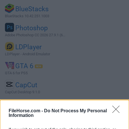
BlueStacks
BlueStacks 10.42.251.1003
Photoshop
Adobe Photoshop CC 2026 27.9.1 (6...
LDPlayer
LDPlayer - Android Emulator
GTA 6
GTA 6 for PS5
CapCut
CapCut Desktop 9.1.0
Software más Populares »
FileHorse.com -
Do Not Process My Personal
Information
Acerca de Microsoft Office 2007