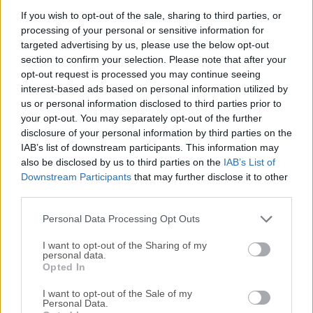
MongoDB Compass es la interfaz gráfica de usuario (GUI)
If you wish to opt-out of the sale, sharing to third parties, or
processing of your personal or sensitive information for
oficial para MongoDB, diseñada para hacer que la gestión
targeted advertising by us, please use the below opt-out
de bases de datos sea más intuitiva para desarrolladores,
section to confirm your selection. Please note that after your
administradores de bases de datos y analistas de
opt-out request is processed you may continue seeing
datos.Con su interfaz visualmente atractiva, proporciona
interest-based ads based on personal information utilized by
una experiencia potente pero fácil de usar para interactuar
us or personal information disclosed to third parties prior to
con las bases de datos de MongoDB sin requerir un amplio
your opt-out. You may separately opt-out of the further
conocimiento de la línea de comandos. MongoDB
disclosure of your personal information by third parties on the
IAB’s list of downstream participants. This information may
Compass para Windows es compatible con operaciones
also be disclosed by us to third parties on the
IAB’s List of
CRUD, análisis de rendimiento, visualización de esquemas
Downstream Participants
that may further disclose it to other
y agregación de datos, lo que lo convierte en una
third parties.
herramienta esencial tanto para principiantes como para
usuarios experimentados.Características
Personal Data Processing Opt Outs
ClaveVisualización de Esquemas – Analiz...
I want to opt-out of the Sharing of my
personal data.
Opted In
I want to opt-out of the Sale of my
Personal Data.