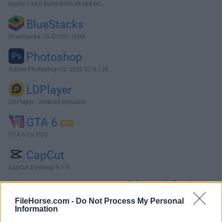
Opera 134.0 Build 5954.46 (64-bit...
BlueStacks
BlueStacks 10.42.251.1003
Photoshop
Adobe Photoshop CC 2026 27.9.1 (6...
LDPlayer
LDPlayer - Android Emulator
GTA 6
GTA 6 for PS5
CapCut
CapCut Desktop 9.1.0
Software más Populares »
FileHorse.com -
Do Not Process My Personal
Information
Acerca de MongoDB Compass