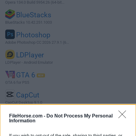
Opera 134.0 Build 5954.26 (64-bit...
BlueStacks
BlueStacks 10.42.251.1003
Photoshop
Adobe Photoshop CC 2026 27.9.1 (6...
LDPlayer
LDPlayer - Android Emulator
GTA 6
GTA 6 for PS5
CapCut
CapCut Desktop 9.1.0
Software más Populares »
FileHorse.com -
Do Not Process My Personal
Information
Acerca de Notepad++ (32-bit)
If you wish to opt-out of the sale, sharing to third parties, or