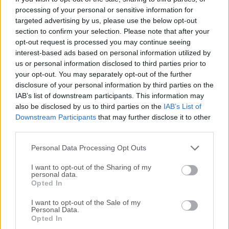
processing of your personal or sensitive information for
Notepad plus plus es un editor de código fuente gratuito y
targeted advertising by us, please use the below opt-out
un reemplazo de aplicación que soporta varios lenguajes.
section to confirm your selection. Please note that after your
Se ejecuta en el entorno MS Windows, su uso se rige por la
opt-out request is processed you may continue seeing
Licencia GPL. ¡La herramienta de desarrollo más popular
interest-based ads based on personal information utilized by
para tu PC con Windows!Basado en un potente
us or personal information disclosed to third parties prior to
componente de edición Scintilla, Notepad++ 32bit está
your opt-out. You may separately opt-out of the further
escrito en C++ y utiliza la API Win32 pura y STL, lo que
disclosure of your personal information by third parties on the
IAB’s list of downstream participants. This information may
garantiza una mayor velocidad de ejecución y un tamaño
also be disclosed by us to third parties on the
IAB’s List of
de programa más pequeño. Al optimizar tantas rutinas
Downstream Participants
that may further disclose it to other
como sea posible sin perder la facilidad de uso, Notepad
third parties.
Plus Plus está tratando de reducir las emisiones de dióxido
de carbono del mundo. Al usar menos energía de la...
Personal Data Processing Opt Outs
I want to opt-out of the Sharing of my
personal data.
Opted In
I want to opt-out of the Sale of my
Personal Data.
Opted In