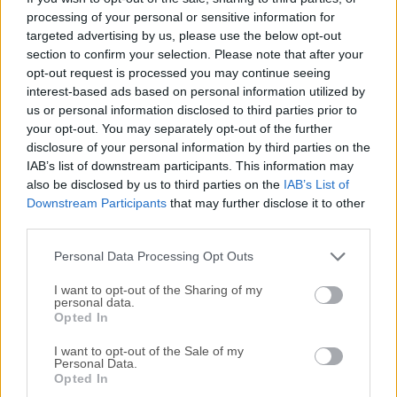
processing of your personal or sensitive information for
Octoparse es un software de cliente gratuito para Windows
targeted advertising by us, please use the below opt-out
AI Web Scraping Software que convierte sitios web en
section to confirm your selection. Please note that after your
tablas de datos estructuradas sin necesidad de
opt-out request is processed you may continue seeing
codificación. ¡Es fácil y gratis! ¡Extrae datos web
interest-based ads based on personal information utilized by
automáticamente de sitios en cuestión de minutos!
us or personal information disclosed to third parties prior to
¡Impresionante AI Web Scraping Tool y Free Web Crawlers
your opt-out. You may separately opt-out of the further
para PC!¡Extrae datos de cualquier sitio web en pocos
disclosure of your personal information by third parties on the
IAB’s list of downstream participants. This information may
minutos (solución sin codificación) - Pruébalo GRATIS! El
also be disclosed by us to third parties on the
IAB’s List of
único asistente de extracción web con IA que
Downstream Participants
that may further disclose it to other
necesitasAccede al poder ilimitado de la IA, directamente
third parties.
dentro de Octoparse. Empieza más rápido con la detección
automática y recibe consejos oportunos en cada ...
Personal Data Processing Opt Outs
I want to opt-out of the Sharing of my
personal data.
Opted In
I want to opt-out of the Sale of my
Personal Data.
Opted In