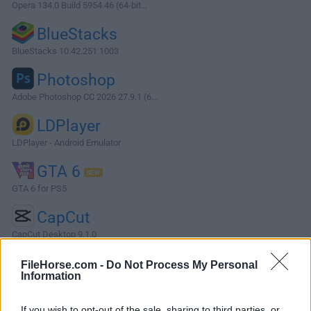
Opera 134.0 Build 5954.46 (64-bit...
BlueStacks
BlueStacks 10.42.251.1003
Photoshop
Adobe Photoshop CC 2026 27.9.1 (6...
LDPlayer
LDPlayer - Android Emulator
GTA 6
GTA 6 for PS5
CapCut
CapCut Desktop 9.1.0
Software más Populares »
FileHorse.com -
Do Not Process My Personal
Information
Acerca de Octoparse
If you wish to opt-out of the sale, sharing to third parties, or