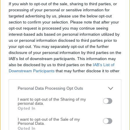
Ontrack EasyRecovery Professional es una utilidad integral
If you wish to opt-out of the sale, sharing to third parties, or
de copia de seguridad y restauración que puede recuperar
processing of your personal or sensitive information for
sus archivos de múltiples eventos de pérdida de datos,
targeted advertising by us, please use the below opt-out
como la eliminación accidental común, el formateo de
section to confirm your selection. Please note that after your
opt-out request is processed you may continue seeing
particiones o unidades más grave y a veces causado por
interest-based ads based on personal information utilized by
virus, e incluso la pérdida de datos después de una
us or personal information disclosed to third parties prior to
corrupción grave del disco duro.Para poder satisfacer todas
your opt-out. You may separately opt-out of the further
sus necesidades, los desarrolladores de Ontrack
disclosure of your personal information by third parties on the
EasyRecovery para Windows 11/10 han incorporado
IAB’s list of downstream participants. This information may
soporte para la recuperación de datos de múltiples medios
also be disclosed by us to third parties on the
IAB’s List of
de almacenamiento, incluyendo discos duros, SSD,
Downstream Participants
that may further disclose it to other
third parties.
unidades ópticas y unidades de almacenamiento
extraíbles.También se incluye soporte para todas las
Personal Data Processing Opt Outs
versiones de configuraciones RAID. Instalac...
Lee mas »
I want to opt-out of the Sharing of my
personal data.
Opted In
I want to opt-out of the Sale of my
Personal Data.
Opted In