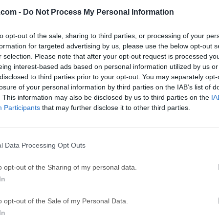
BlueStacks
Phot
.com -
Do Not Process My Personal Information
 (64-bit...
BlueStacks 10.42.251.1003
Adobe Photoshop
to opt-out of the sale, sharing to third parties, or processing of your per
GTA 6
CapC
formation for targeted advertising by us, please use the below opt-out s
ator
GTA 6 for PS5
CapCut Desktop 
r selection. Please note that after your opt-out request is processed y
eing interest-based ads based on personal information utilized by us or
Hero Wars
Trad
disclosed to third parties prior to your opt-out. You may separately opt-
Hero Wars - Online Action Game
TradingView - Tr
losure of your personal information by third parties on the IAB’s list of
. This information may also be disclosed by us to third parties on the
IA
mpaign
eFootball 2026
EA S
Participants
that may further disclose it to other third parties.
eFootball 2026
EA SPORTS FC (S
Softw
l Data Processing Opt Outs
 Hard Disk Manager
o opt-out of the Sharing of my personal data.
d Disk Manager es la solución ideal de gestión de sistemas y d
In
ia de seguridad, recuperación de datos, gestión de particiones,
o opt-out of the Sale of my Personal Data.
 de SO ¡y más! ¡COMPRAR AHORA! Funciones fiables de copia d
In
e, herramientas de optimización, todo lo necesario para un partic