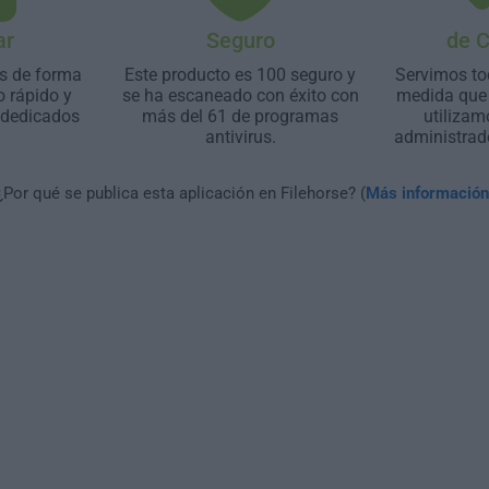
ar
Seguro
de 
s de forma
Este producto es 100 seguro y
Servimos to
o rápido y
se ha escaneado con éxito con
medida que 
 dedicados
más del 61 de programas
utilizam
antivirus.
administrad
¿Por qué se publica esta aplicación en Filehorse? (
Más información