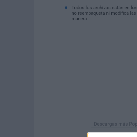
Todos los archivos están en
for
no reempaqueta ni modifica las
manera
Descargas más Pop