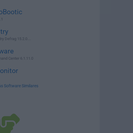
oBootic
.1
try
ry Defrag 15.2.0....
nware
and Center 6.1.11.0
nitor
s Software Similares