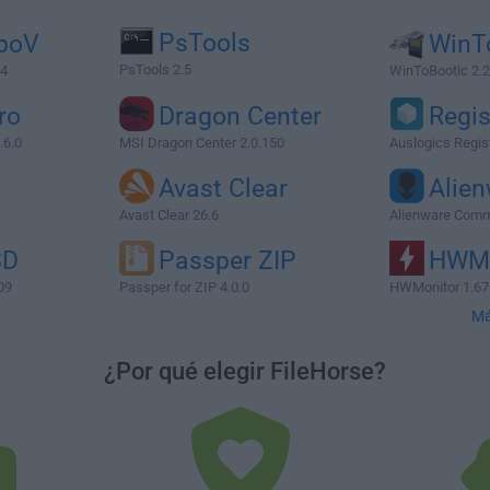
PsTools
boV
WinT
PsTools 2.5
34
WinToBootic 2.2
ro
Dragon Center
Regis
.6.0
MSI Dragon Center 2.0.150
Auslogics Regist
Avast Clear
Alie
Avast Clear 26.6
Alienware Comm
SD
Passper ZIP
HWMo
09
Passper for ZIP 4.0.0
HWMonitor 1.67
Má
¿Por qué elegir FileHorse?