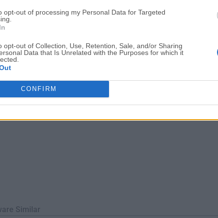
cuperación de Paragon, algoritmos fiables de borrado de datos 
to opt-out of processing my Personal Data for Targeted
ierte a Hard Disk Manager en el compañero perfecto para su PC d
ing.
In
d Disk Manager para PC es una solución ...
o opt-out of Collection, Use, Retention, Sale, and/or Sharing
ersonal Data that Is Unrelated with the Purposes for which it
lected.
Out
CONFIRM
ware Similar