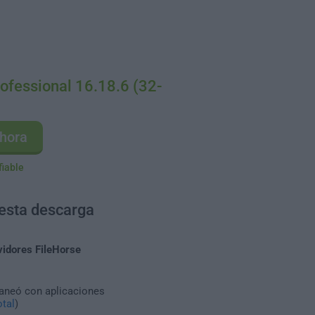
ofessional 16.18.6 (32-
hora
fiable
 esta descarga
vidores FileHorse
caneó con aplicaciones
tal
)