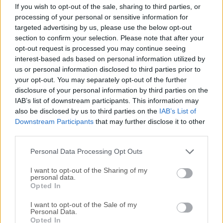
PDF Candy Desktop es una robusta herramienta de
If you wish to opt-out of the sale, sharing to third parties, or
procesamiento de PDF todo en uno diseñada para usuarios
processing of your personal or sensitive information for
de Windows. Desarrollado por Icecream Apps, este
targeted advertising by us, please use the below opt-out
software sin conexión permite a los usuarios realizar una
section to confirm your selection. Please note that after your
opt-out request is processed you may continue seeing
amplia gama de tareas PDF sin una conexión a internet. Ya
interest-based ads based on personal information utilized by
sea que estés convirtiendo, fusionando, dividiendo o
us or personal information disclosed to third parties prior to
editando archivos PDF, PDF Candy Desktop ofrece una
your opt-out. You may separately opt-out of the further
solución fácil de usar y eficiente, adecuada tanto para uso
disclosure of your personal information by third parties on the
ocasional como profesional.Características Convertir PDF a
IAB’s list of downstream participants. This information may
DOC, JPG, PNG, TXT y otros formatos Convertir DOC, EPUB,
also be disclosed by us to third parties on the
IAB’s List of
MOBI, HTML y más a PDF Fusionar y dividir PDFs Extraer
Downstream Participants
that may further disclose it to other
third parties.
texto e imágenes de archivos PDF Reorganizar, rotar,
eliminar páginas PDF Añadir marcas de agua, contraseñas
Personal Data Processing Opt Outs
y metadatos Soporte OCR...
Lee mas »
I want to opt-out of the Sharing of my
personal data.
Opted In
I want to opt-out of the Sale of my
Personal Data.
Opted In