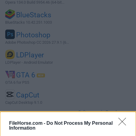
Opera 134.0 Build 5954.46 (64-bit...
BlueStacks
BlueStacks 10.42.251.1003
Photoshop
Adobe Photoshop CC 2026 27.9.1 (6...
LDPlayer
LDPlayer - Android Emulator
GTA 6
GTA 6 for PS5
CapCut
CapCut Desktop 9.1.0
Software más Populares »
FileHorse.com -
Do Not Process My Personal
Information
Acerca de PeaZip