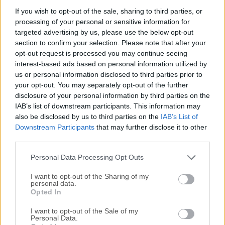
PeaZip es un archivador de archivos de código abierto y
If you wish to opt-out of the sale, sharing to third parties, or
processing of your personal or sensitive information for
gratuito para Windows que ofrece sólidas capacidades de
targeted advertising by us, please use the below opt-out
compresión, extracción y cifrado de archivos.Admite más
section to confirm your selection. Please note that after your
de 200 formatos de archivo, lo que lo convierte en una de
opt-out request is processed you may continue seeing
las alternativas más versátiles a WinRAR y WinZip. PeaZip
interest-based ads based on personal information utilized by
32/64bit es ligero, eficiente y está repleto de funciones
us or personal information disclosed to third parties prior to
avanzadas, manteniendo una interfaz fácil de
your opt-out. You may separately opt-out of the further
usar.Diseñado para Windows y Linux, ofrece una
disclosure of your personal information by third parties on the
IAB’s list of downstream participants. This information may
experiencia fluida para los usuarios que necesitan
also be disclosed by us to third parties on the
IAB’s List of
gestionar archivos de forma segura y
Downstream Participants
that may further disclose it to other
eficiente.Características claveSoporta Múltiples Formatos:
third parties.
Extrae más de 200 formatos, incluyendo ZIP, RAR, 7Z, TAR e
ISO.Compresión de Archivos: Crea archivos en formatos
Personal Data Processing Opt Outs
como ZIP, 7Z, TAR y más.Cifrado y Segurid...
I want to opt-out of the Sharing of my
personal data.
Opted In
I want to opt-out of the Sale of my
Personal Data.