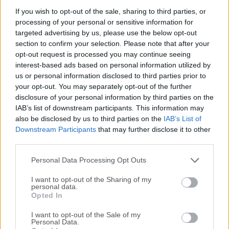
PerfectDisk Pro proporciona una optimización más
If you wish to opt-out of the sale, sharing to third parties, or
processing of your personal or sensitive information for
inteligente para todas sus unidades de disco, para que
targeted advertising by us, please use the below opt-out
pueda trabajar y jugar más rápido mientras reduce el uso
section to confirm your selection. Please note that after your
de los recursos de CPU y E/S de disco para ahorrar en
opt-out request is processed you may continue seeing
costos de energía.Nota: Este producto ha sido
interest-based ads based on personal information utilized by
descontinuado.Si busca una excelente alternativa a este
us or personal information disclosed to third parties prior to
producto, le recomendamos O&O Defrag Pro.Obtenga
your opt-out. You may separately opt-out of the further
descargas más rápidas, navegación web y acceso a
disclosure of your personal information by third parties on the
IAB’s list of downstream participants. This information may
archivos, mejor edición de fotos y videos, juegos de PC más
also be disclosed by us to third parties on the
IAB’s List of
fluidos y un rendimiento óptimo de los medios de
Downstream Participants
that may further disclose it to other
transmisión con Raxco PerfectDisk Pro, diseñado para el
third parties.
usuario avanzado de hoy. A todos los clientes de
Raxco,Después de 45 años satisfaciendo las necesidades
Personal Data Processing Opt Outs
de software de utilidad de sistema de usuarios ...
Lee mas »
I want to opt-out of the Sharing of my
personal data.
Opted In
I want to opt-out of the Sale of my
Personal Data.