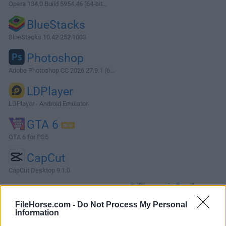
Opera 134.0 Build 5954.46 (64-bit...
BlueStacks
BlueStacks 10.42.252.1003
Photoshop
Adobe Photoshop CC 2026 27.9.1 (6...
LDPlayer
LDPlayer - Android Emulator
GTA 6
GTA 6 for PS5
CapCut
CapCut Desktop 9.1.0
Software más Populares »
FileHorse.com -
Do Not Process My Personal
Information
Acerca de PerfectDisk Pro