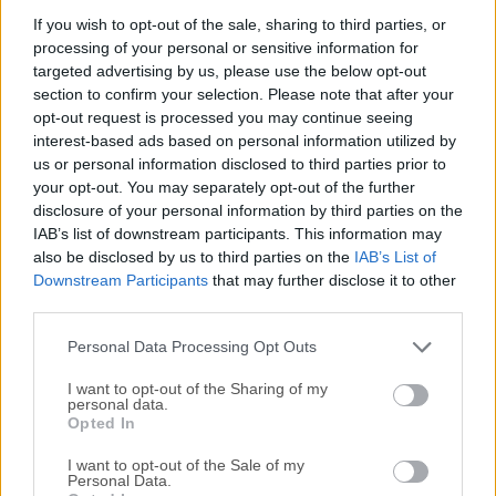
PostgreSQL es un potente sistema de base de datos objeto-
If you wish to opt-out of the sale, sharing to third parties, or
processing of your personal or sensitive information for
relacional de código abierto. Cuenta con más de 15 años
targeted advertising by us, please use the below opt-out
de desarrollo activo y una arquitectura probada que le ha
section to confirm your selection. Please note that after your
valido una sólida reputación por su fiabilidad, integridad de
opt-out request is processed you may continue seeing
datos y corrección.Funciona en todos los sistemas
interest-based ads based on personal information utilized by
operativos principales, incluidos Linux, UNIX (AIX, BSD, HP-
us or personal information disclosed to third parties prior to
UX, SGI IRIX, macOS, Solaris, Tru64) y
your opt-out. You may separately opt-out of the further
Windows. PostgreSQL es un potente sistema de gestión de
disclosure of your personal information by third parties on the
IAB’s list of downstream participants. This information may
bases de datos objeto-relacional. ¡Descargue el instalador
also be disclosed by us to third parties on the
IAB’s List of
sin conexión de PostgreSQL de 64 bits para PC!Es
Downstream Participants
that may further disclose it to other
totalmente compatible con ACID, tiene soporte completo
third parties.
para claves externas, uniones, vistas, disparadores y
procedimientos almacenados (en múltiples lenguajes).
Personal Data Processing Opt Outs
Incluye la mayoría de los ...
I want to opt-out of the Sharing of my
personal data.
Opted In
I want to opt-out of the Sale of my
Personal Data.