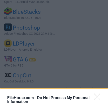
Opera 134.0 Build 5954.46 (64-bit...
BlueStacks
BlueStacks 10.42.251.1003
Photoshop
Adobe Photoshop CC 2026 27.9.1 (6...
LDPlayer
LDPlayer - Android Emulator
GTA 6
GTA 6 for PS5
CapCut
CapCut Desktop 9.1.0
Software más Populares »
FileHorse.com -
Do Not Process My Personal
Information
Acerca de PostgreSQL