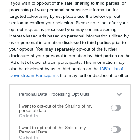
If you wish to opt-out of the sale, sharing to third parties, or
SAM DJ 32bit es un sistema de DJ profesional para PC con
processing of your personal or sensitive information for
Windows con todas las funciones, ¡diseñado para
targeted advertising by us, please use the below opt-out
satisfacer las necesidades incluso de los DJs móviles más
section to confirm your selection. Please note that after your
exigentes! Si te tomas en serio tu música, entonces SAM
opt-out request is processed you may continue seeing
interest-based ads based on personal information utilized by
DJ es para ti. Cuenta con decks duales, fundido cruzado
us or personal information disclosed to third parties prior to
(crossfading), sincronización de ritmos (beat matching),
your opt-out. You may separately opt-out of the further
karaoke, eliminador de pausas (gap killer), soporte para
disclosure of your personal information by third parties on the
una gran biblioteca multimedia, gestión de arrastrar y soltar
IAB’s list of downstream participants. This information may
(drag & drop), búsqueda instantánea de canciones, soporte
also be disclosed by us to third parties on the
IAB’s List of
para carátulas de álbum y mucho más. Perfecto para DJs
Downstream Participants
that may further disclose it to other
móviles profesionales, clubes, bares, restaurantes,
third parties.
gimnasios y centros de salud, tiendas minoristas, o incluso
Personal Data Processing Opt Outs
solo para uso doméstico. Utiliza la misma tecnología qu...
I want to opt-out of the Sharing of my
personal data.
Opted In
I want to opt-out of the Sale of my
Personal Data.
Opted In