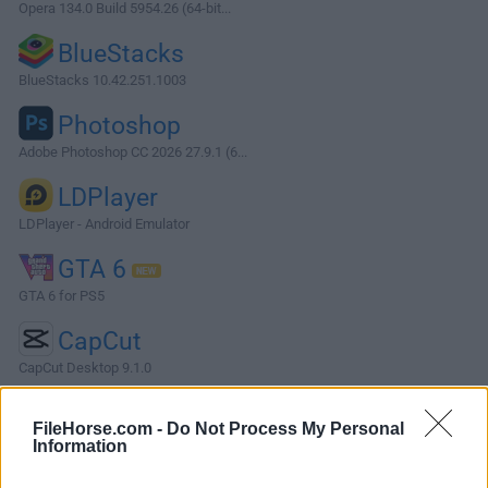
Opera 134.0 Build 5954.26 (64-bit...
BlueStacks
BlueStacks 10.42.251.1003
Photoshop
Adobe Photoshop CC 2026 27.9.1 (6...
LDPlayer
LDPlayer - Android Emulator
GTA 6
GTA 6 for PS5
CapCut
CapCut Desktop 9.1.0
Software más Populares »
FileHorse.com -
Do Not Process My Personal
Information
Acerca de SAM DJ (32-bit)