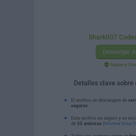
Shark007 Codec
Descargar A
Seguro y Con
Detalles clave sobre
El archivo se descargará de
ser
seguros
Este archivo es seguro y se es
de
55 antivirus
(
Informe VirusTo
Todos los archivos están en
for