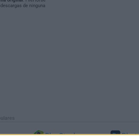
 descargas de ninguna
ulares
BlueStacks
Phot