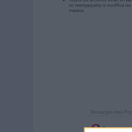
no reempaqueta ni modifica las
manera
Descargas más Pop
Opera