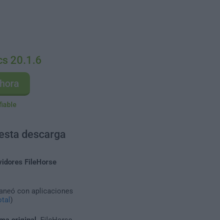
s 20.1.6
hora
fiable
 esta descarga
vidores FileHorse
caneó con aplicaciones
tal
)
ma original
. FileHorse