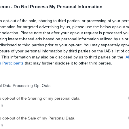
 (64-bit...
BlueStacks 10.42.251.1003
Adobe Photoshop
.com -
Do Not Process My Personal Information
GTA 6
CapC
to opt-out of the sale, sharing to third parties, or processing of your per
ator
GTA 6 for PS5
CapCut Desktop 
formation for targeted advertising by us, please use the below opt-out s
r selection. Please note that after your opt-out request is processed y
Hero Wars
Trad
eing interest-based ads based on personal information utilized by us or
Hero Wars - Online Action Game
TradingView - Tr
disclosed to third parties prior to your opt-out. You may separately opt-
losure of your personal information by third parties on the IAB’s list of
mpaign
eFootball 2026
EA S
. This information may also be disclosed by us to third parties on the
IA
eFootball 2026
EA SPORTS FC (S
Participants
that may further disclose it to other third parties.
Softw
l Data Processing Opt Outs
7 Codecs
una utilidad multimedia para PC optimizada diseñada para mejo
o opt-out of the Sharing of my personal data.
timedia en PC al proporcionar un soporte integral de códecs pa
In
 aplicación se distribuye como un panel de control que actuali
s, asegurando siempre una reproducción multimedia fluida y fiab
o opt-out of the Sale of my Personal Data.
mir archivos .7z.Tanto ADVANCED como STANDARD han sido d
In