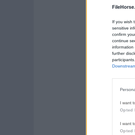
Opera 134.0 Build 5954.46
FileHorse
LDPlayer
If you wish 
LDPlayer - Android Emul
sensitive in
confirm you
PC Repair
continue se
PC Repair Tool 2026
information 
further disc
Halo: Ca
participants
Halo: Campaign Evolved
Downstream 
Persona
Acerca de Shark00
Shark007 Codecs es 
I want t
de reproducción mul
Opted 
de audio y video.La
su paquete de códec
I want t
Zip para descompri
Opted 