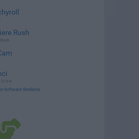
hyroll
0
iere Rush
 Rush
tCam
nci
 21.0.4
s Software Similares