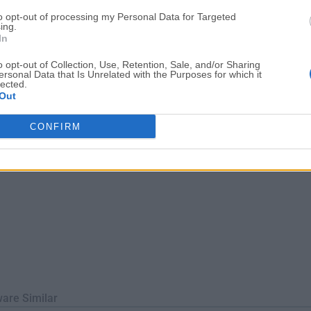
os Shark007 Codecs.Con una amplia gama de funciones básicas
to opt-out of processing my Personal Data for Targeted
 Codecs asegura una reproducción fluida de archivos multimedi
ing.
In
mo experimentados de PC, eliminando la neces...
o opt-out of Collection, Use, Retention, Sale, and/or Sharing
ersonal Data that Is Unrelated with the Purposes for which it
lected.
Out
CONFIRM
ware Similar