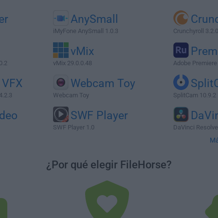
er
AnySmall
Crunc
iMyFone AnySmall 1.0.3
Crunchyroll 3.2.
vMix
Prem
0.2
vMix 29.0.0.48
Adobe Premiere
t VFX
Webcam Toy
Spli
4.2.3
Webcam Toy
SplitCam 10.9.2
ideo
SWF Player
DaVi
SWF Player 1.0
DaVinci Resolve
Má
¿Por qué elegir FileHorse?