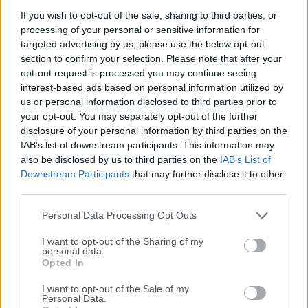
O&O ShutUp10++ significa que tienes control total sobre
If you wish to opt-out of the sale, sharing to third parties, or
processing of your personal or sensitive information for
qué funciones de confort bajo Windows 10/11 deseas usar,
targeted advertising by us, please use the below opt-out
y tú decides cuándo la transmisión de tus datos va
section to confirm your selection. Please note that after your
demasiado lejos. Usando una interfaz muy sencilla,
opt-out request is processed you may continue seeing
decides cómo Windows 10/Windows 11 debe respetar tu
interest-based ads based on personal information utilized by
privacidad al decidir qué funciones no deseadas deben ser
us or personal information disclosed to third parties prior to
desactivadas.Windows 11/10 quiere ofrecer a los usuarios
your opt-out. You may separately opt-out of the further
la experiencia diaria más sencilla posible y, al hacerlo, muy
disclosure of your personal information by third parties on the
IAB’s list of downstream participants. This information may
rara vez te obliga a leer y confirmar una notificación de
also be disclosed by us to third parties on the
IAB’s List of
seguridad. Desafortunadamente, este enfoque simplificado
Downstream Participants
that may further disclose it to other
de Microsoft significa que se les transmite mucha más
third parties.
información de la que a muchos usuarios les
gustaría.Microsoft utiliza la mayoría de los datos para
Personal Data Processing Opt Outs
mostrarte informació...
I want to opt-out of the Sharing of my
personal data.
Opted In
I want to opt-out of the Sale of my
Personal Data.