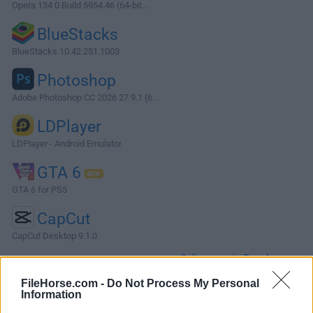
Opera 134.0 Build 5954.46 (64-bit...
BlueStacks
BlueStacks 10.42.251.1003
Photoshop
Adobe Photoshop CC 2026 27.9.1 (6...
LDPlayer
LDPlayer - Android Emulator
GTA 6
GTA 6 for PS5
CapCut
CapCut Desktop 9.1.0
Software más Populares »
FileHorse.com -
Do Not Process My Personal
Information
Acerca de O&O ShutUp10