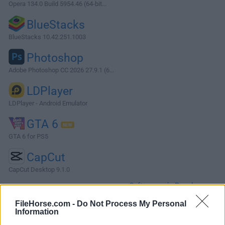
Opera 134.0 Build 5954.46 (64-bit...
BlueStacks
BlueStacks 10.42.251.1003
Photoshop
Adobe Photoshop CC 2026 27.9.1 (6...
LDPlayer
LDPlayer - Android Emulator
GTA 6
GTA 6 for PS5
CapCut
CapCut Desktop 9.1.0
Software más Populares »
FileHorse.com -
Do Not Process My Personal
Information
Acerca de O&O ShutUp10