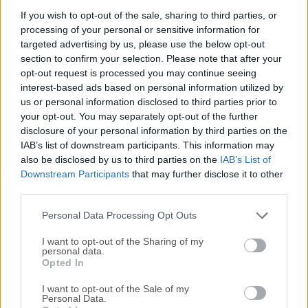
O&O ShutUp10++ significa que tienes control total sobre
If you wish to opt-out of the sale, sharing to third parties, or
processing of your personal or sensitive information for
qué funciones de confort bajo Windows 10/11 deseas usar,
targeted advertising by us, please use the below opt-out
y tú decides cuándo la transmisión de tus datos va
section to confirm your selection. Please note that after your
demasiado lejos. Usando una interfaz muy sencilla,
opt-out request is processed you may continue seeing
decides cómo Windows 10/Windows 11 debe respetar tu
interest-based ads based on personal information utilized by
privacidad al decidir qué funciones no deseadas deben ser
us or personal information disclosed to third parties prior to
desactivadas.Windows 11/10 quiere ofrecer a los usuarios
your opt-out. You may separately opt-out of the further
la experiencia diaria más sencilla posible y, al hacerlo, muy
disclosure of your personal information by third parties on the
IAB’s list of downstream participants. This information may
rara vez te obliga a leer y confirmar una notificación de
also be disclosed by us to third parties on the
IAB’s List of
seguridad. Desafortunadamente, este enfoque simplificado
Downstream Participants
that may further disclose it to other
de Microsoft significa que se les transmite mucha más
third parties.
información de la que a muchos usuarios les
gustaría.Microsoft utiliza la mayoría de los datos para
Personal Data Processing Opt Outs
mostrarte informació...
I want to opt-out of the Sharing of my
personal data.
Opted In
I want to opt-out of the Sale of my
Personal Data.