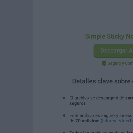
Simple Sticky No
Descargar A
Seguro y Con
Detalles clave sobre
El archivo se descargará de
ser
seguros
Este archivo es seguro y se es
de
70 antivirus
(
Informe VirusTo
Todos los archivos están en
for