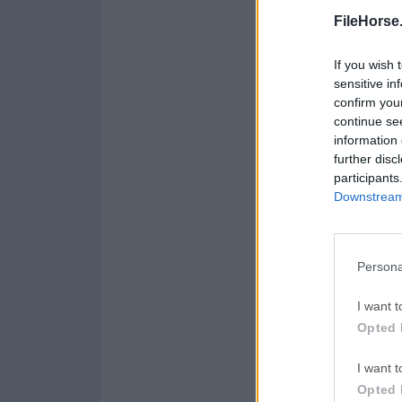
Opera 134.0 Build 5954.46
FileHorse
LDPlayer
If you wish 
LDPlayer - Android Emul
sensitive in
confirm you
PC Repair
continue se
PC Repair Tool 2026
information 
further disc
Halo: Ca
participants
Halo: Campaign Evolved
Downstream 
Persona
Acerca de Simple S
En un mundo de apli
I want t
lo que necesitas es
Opted 
aplicación gratuita 
escritorio.Simple St
I want t
Simnet Ltd. Permite 
Opted 