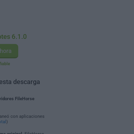
tes 6.1.0
hora
fiable
 esta descarga
vidores FileHorse
caneó con aplicaciones
tal
)
ma original
. FileHorse