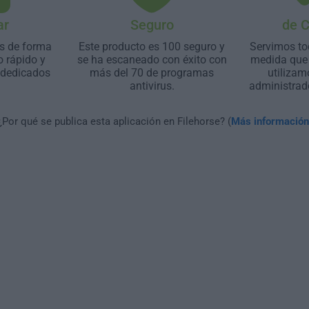
ar
Seguro
de 
s de forma
Este producto es 100 seguro y
Servimos to
o rápido y
se ha escaneado con éxito con
medida que 
 dedicados
más del 70 de programas
utilizam
antivirus.
administrad
¿Por qué se publica esta aplicación en Filehorse? (
Más información