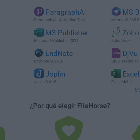
ParagraphAI
MS B
ParagraphAI - AI Writing Tool
Microsoft 365 
MS Publisher
Zoho
Microsoft Publisher 2021
Zoho Desk
EndNote
DjVu
EndNote 2025.3.1
DjVu Reader 1.0
Joplin
Excel
Joplin 3.6.15
Excel Mobile
Má
¿Por qué elegir FileHorse?