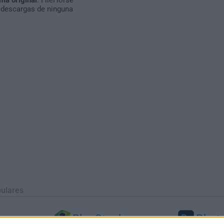
 descargas de ninguna
ulares
BlueStacks
Phot