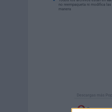
no reempaqueta ni modifica las
manera
Descargas más Pop
Opera