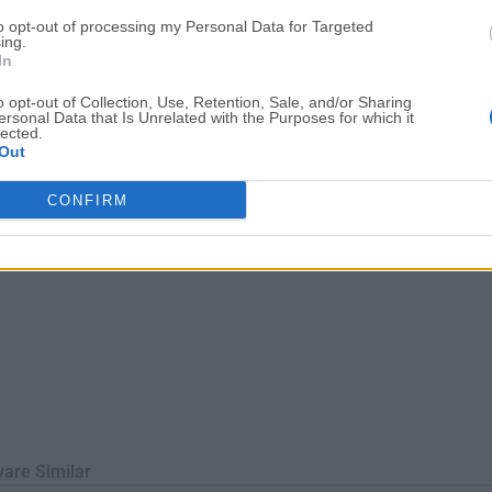
e competir con los gestores de notas completos, sino que se cen
to opt-out of processing my Personal Data for Targeted
accesibilidad, tal y como deberían ser las notas adhesivas.Caract
ing.
In
itadas Col...
o opt-out of Collection, Use, Retention, Sale, and/or Sharing
ersonal Data that Is Unrelated with the Purposes for which it
lected.
Out
CONFIRM
ware Similar