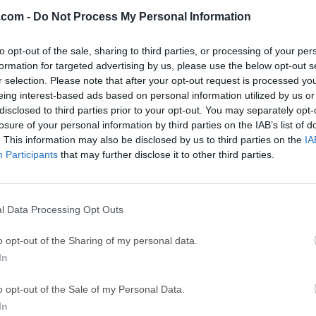
 (64-bit...
BlueStacks 10.42.251.1003
Adobe Photoshop
.com -
Do Not Process My Personal Information
GTA 6
CapC
to opt-out of the sale, sharing to third parties, or processing of your per
ator
GTA 6 for PS5
CapCut Desktop 
formation for targeted advertising by us, please use the below opt-out s
r selection. Please note that after your opt-out request is processed y
Hero Wars
Trad
eing interest-based ads based on personal information utilized by us or
Hero Wars - Online Action Game
TradingView - Tr
disclosed to third parties prior to your opt-out. You may separately opt-
losure of your personal information by third parties on the IAB’s list of
mpaign
eFootball 2026
EA S
. This information may also be disclosed by us to third parties on the
IA
eFootball 2026
EA SPORTS FC (S
Participants
that may further disclose it to other third parties.
Softw
l Data Processing Opt Outs
ticky Notes
caciones de productividad y plataformas complejas para tomar
o opt-out of the Sharing of my personal data.
 una solución sencilla y sin complicaciones. Presentamos Simple
In
para Windows que permite a los usuarios crear notas adhesivas 
icky Notes es una utilidad ligera y fácil de usar para tomar notas
o opt-out of the Sale of my Personal Data.
a los usuarios fijar notas adhesivas digitales directamente en su
In