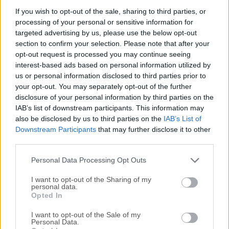
SixaxisPairTool es una utilidad de accesorios de juego que
If you wish to opt-out of the sale, sharing to third parties, or
processing of your personal or sensitive information for
puede permitir el emparejamiento de controladores Sixaxis,
targeted advertising by us, please use the below opt-out
Navigation, DualShock 3 y 4 con dispositivos móviles que
section to confirm your selection. Please note that after your
no los soportan de forma nativa.Nota: Esta herramienta ha
opt-out request is processed you may continue seeing
sido descontinuada.Para ello, se creó una herramienta
interest-based ads based on personal information utilized by
intermediaria para PC con el fin de facilitar la
us or personal information disclosed to third parties prior to
sincronización de direcciones Bluetooth entre los
your opt-out. You may separately opt-out of the further
gamepads y los dispositivos móviles, lo que permite un
disclosure of your personal information by third parties on the
IAB’s list of downstream participants. This information may
emparejamiento rápido, fiable, de baja latencia y fácil de
also be disclosed by us to third parties on the
IAB’s List of
usar tanto en casa como en movimiento. Para emparejar el
Downstream Participants
that may further disclose it to other
gamepad de PlayStation con un teléfono móvil o una
third parties.
tableta que no cuenta con el soporte nativo del sistema
operativo para hacerlo (el Dualshock 4 obtuvo esa
Personal Data Processing Opt Outs
capacidad solo con la llegad...
Lee mas »
I want to opt-out of the Sharing of my
personal data.
Opted In
I want to opt-out of the Sale of my
Personal Data.