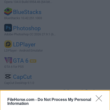
Opera 134.0 Build 5954.46 (64-bit...
BlueStacks
BlueStacks 10.42.251.1003
Photoshop
Adobe Photoshop CC 2026 27.9.1 (6...
LDPlayer
LDPlayer - Android Emulator
GTA 6
GTA 6 for PS5
CapCut
CapCut Desktop 9.1.0
Software más Populares »
FileHorse.com -
Do Not Process My Personal
Information
Acerca de SixaxisPairTool