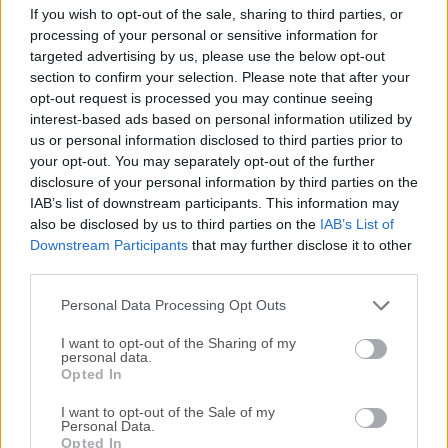
Spicetify es una potente utilidad de Interfaz de Línea de
If you wish to opt-out of the sale, sharing to third parties, or
Comandos (CLI) que permite a los usuarios de Windows
processing of your personal or sensitive information for
tomar control total sobre las características de
targeted advertising by us, please use the below opt-out
personalización de la aplicación cliente de Spotify para
section to confirm your selection. Please note that after your
opt-out request is processed you may continue seeing
PC.Dado que esta popular aplicación de transmisión de
interest-based ads based on personal information utilized by
música no cuenta con soporte para temas personalizados
us or personal information disclosed to third parties prior to
o mods, los desarrolladores de Spicetify han ideado una
your opt-out. You may separately opt-out of the further
forma de tomar el control de su interfaz de usuario, temas y
disclosure of your personal information by third parties on the
componentes, permitiendo a los usuarios de PC crear su
IAB’s list of downstream participants. This information may
propia versión del cliente de Spotify que mejor se adapte a
also be disclosed by us to third parties on the
IAB’s List of
sus necesidades, no solo visualmente sino también con
Downstream Participants
that may further disclose it to other
third parties.
una amplia gama de otros parámetros
avanzados.TemasLa personalización que siempre
Personal Data Processing Opt Outs
necesitaste, pero que no sabías que querías...
I want to opt-out of the Sharing of my
personal data.
Opted In
I want to opt-out of the Sale of my
Personal Data.
Opted In