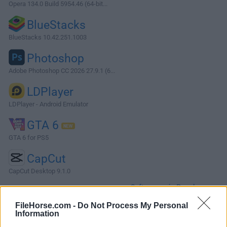
Opera 134.0 Build 5954.46 (64-bit...
BlueStacks
BlueStacks 10.42.251.1003
Photoshop
Adobe Photoshop CC 2026 27.9.1 (6...
LDPlayer
LDPlayer - Android Emulator
GTA 6
GTA 6 for PS5
CapCut
CapCut Desktop 9.1.0
Software más Populares »
FileHorse.com -
Do Not Process My Personal
Information
Acerca de Tag&Rename