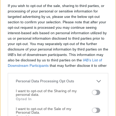
Tag&Rename es un editor de etiquetas de archivos de
If you wish to opt-out of the sale, sharing to third parties, or
processing of your personal or sensitive information for
música que maneja fácilmente todos los formatos de
targeted advertising by us, please use the below opt-out
audio digitales populares. No importa qué compresor de
section to confirm your selection. Please note that after your
música prefieras, puedes mantener tu colección de música
opt-out request is processed you may continue seeing
organizada con el software Tag and Rename.Tag&Rename
interest-based ads based on personal information utilized by
es una potente aplicación de software diseñada para
us or personal information disclosed to third parties prior to
organizar y gestionar archivos de música en tu PC. Se
your opt-out. You may separately opt-out of the further
especializa en la edición de etiquetas de metadatos, como
disclosure of your personal information by third parties on the
IAB’s list of downstream participants. This information may
las etiquetas ID3, en archivos de audio.Esta herramienta
also be disclosed by us to third parties on the
IAB’s List of
permite a los usuarios renombrar y etiquetar fácilmente su
Downstream Participants
that may further disclose it to other
colección de música, asegurando que todos los archivos
third parties.
estén etiquetados y organizados con precisión según las
preferencias personales. Novedades Se eliminó el soporte
Personal Data Processing Opt Outs
para la ...
Lee mas »
I want to opt-out of the Sharing of my
personal data.
Opted In
I want to opt-out of the Sale of my
Personal Data.