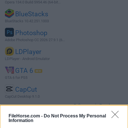
Opera 134.0 Build 5954.46 (64-bit...
BlueStacks
BlueStacks 10.42.251.1003
Photoshop
Adobe Photoshop CC 2026 27.9.1 (6...
LDPlayer
LDPlayer - Android Emulator
GTA 6
GTA 6 for PS5
CapCut
CapCut Desktop 9.1.0
Software más Populares »
FileHorse.com -
Do Not Process My Personal
Information
Acerca de TightVNC