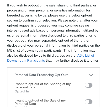
En el vertiginoso mundo digital actual, el acceso remoto a
If you wish to opt-out of the sale, sharing to third parties, or
processing of your personal or sensitive information for
ordenadores es esencial para profesionales de TI,
targeted advertising by us, please use the below opt-out
empresas y particulares.TightVNC es un software de
section to confirm your selection. Please note that after your
escritorio remoto gratuito y de código abierto que permite a
opt-out request is processed you may continue seeing
los usuarios controlar un ordenador desde otro dispositivo
interest-based ads based on personal information utilized by
a través de una red. TightVNC para Windows se utiliza
us or personal information disclosed to third parties prior to
ampliamente para la administración remota, la resolución
your opt-out. You may separately opt-out of the further
de problemas y el uso compartido de
disclosure of your personal information by third parties on the
IAB’s list of downstream participants. This information may
pantalla.Características Compatibilidad multiplataforma –
also be disclosed by us to third parties on the
IAB’s List of
Funciona en Windows y Linux, con un visor Java para otras
Downstream Participants
that may further disclose it to other
plataformas. Compresión eficiente – Optimizado para
third parties.
conexiones de bajo ancho de banda. Transferencia de
archivos – Admite el intercambio de archivos entre
Personal Data Processing Opt Outs
máquinas locales y remotas...
I want to opt-out of the Sharing of my
personal data.
Opted In
I want to opt-out of the Sale of my
Personal Data.