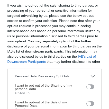
Virtual DJ es un software de descarga utilizado por DJs
If you wish to opt-out of the sale, sharing to third parties, or
processing of your personal or sensitive information for
para reemplazar sus tocadiscos y reproductores de CD, y
targeted advertising by us, please use the below opt-out
usar música digital en lugar de vinilos y CDs.De la misma
section to confirm your selection. Please note that after your
manera que los reproductores de CD utilizados por los DJs
opt-out request is processed you may continue seeing
tienen más opciones que un reproductor de CD Hi-Fi
interest-based ads based on personal information utilized by
normal, DJ Virtual para Windows tiene más opciones que
us or personal information disclosed to third parties prior to
un simple reproductor multimedia como iTunes. VirtualDJ
your opt-out. You may separately opt-out of the further
2026 es un software de vanguardia que utiliza tecnología
disclosure of your personal information by third parties on the
IAB’s list of downstream participants. This information may
avanzada y la potencia informática de las computadoras
also be disclosed by us to third parties on the
IAB’s List of
modernas para permitir a los DJs separar
Downstream Participants
that may further disclose it to other
instantáneamente cualquier canción durante la mezcla en
third parties.
tiempo real.Esta característica permite a los DJs realizar
ajustes sobre la marcha en varios componentes de sus
Personal Data Processing Opt Outs
pistas, incluyendo voces,...
Lee mas »
I want to opt-out of the Sharing of my
personal data.
Opted In
I want to opt-out of the Sale of my
Personal Data.