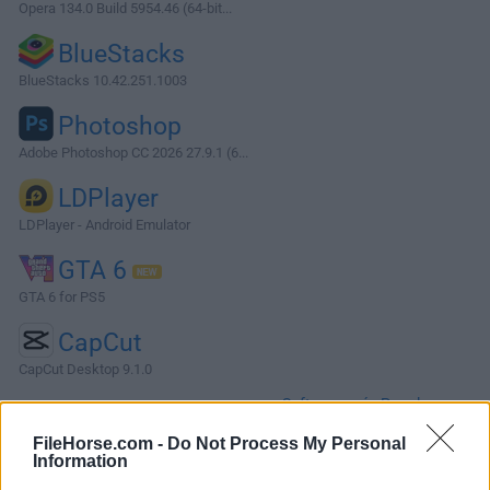
Opera 134.0 Build 5954.46 (64-bit...
BlueStacks
BlueStacks 10.42.251.1003
Photoshop
Adobe Photoshop CC 2026 27.9.1 (6...
LDPlayer
LDPlayer - Android Emulator
GTA 6
GTA 6 for PS5
CapCut
CapCut Desktop 9.1.0
Software más Populares »
FileHorse.com -
Do Not Process My Personal
Information
Acerca de Virtual DJ