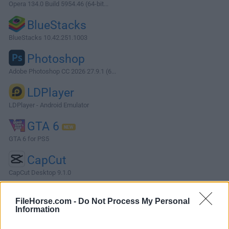
Opera 134.0 Build 5954.46 (64-bit...
BlueStacks
BlueStacks 10.42.251.1003
Photoshop
Adobe Photoshop CC 2026 27.9.1 (6...
LDPlayer
LDPlayer - Android Emulator
GTA 6
GTA 6 for PS5
CapCut
CapCut Desktop 9.1.0
Software más Populares »
FileHorse.com -
Do Not Process My Personal
Information
Acerca de VirtualDub