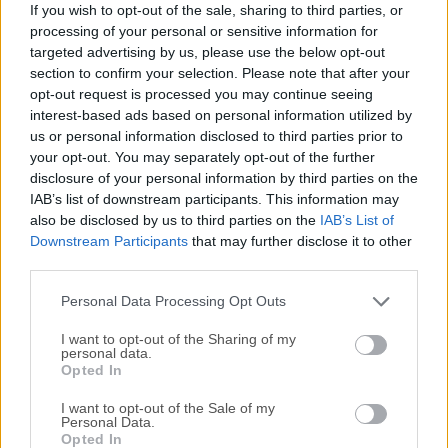
If you wish to opt-out of the sale, sharing to third parties, or
VirtualDub 64-bit es una aplicación de captura y
processing of your personal or sensitive information for
procesamiento de vídeo licenciada bajo la Licencia Pública
targeted advertising by us, please use the below opt-out
General (GPL) de GNU. Está diseñada para ser una utilidad
section to confirm your selection. Please note that after your
general que puede recortar y limpiar vídeo antes de
opt-out request is processed you may continue seeing
interest-based ads based on personal information utilized by
exportarlo a cinta o procesarlo con otro programa.⚠️ Nota:
us or personal information disclosed to third parties prior to
Este producto ya no se desarrolla y podría no funcionar
your opt-out. You may separately opt-out of the further
correctamente.No posee la capacidad de edición de un
disclosure of your personal information by third parties on the
editor de propósito general como Adobe Premiere, pero está
IAB’s list of downstream participants. This information may
optimizado para operaciones lineales rápidas sobre vídeo.
also be disclosed by us to third parties on the
IAB’s List of
VirtualDub es un software de edición de vídeo gratuito y de
Downstream Participants
that may further disclose it to other
código abierto diseñado para usuarios de Windows 11/10.
third parties.
Creado con el propósito de comprimir archivos de vídeo y
Personal Data Processing Opt Outs
aplicar filtros, ha evolucionado hasta converti...
Lee mas »
I want to opt-out of the Sharing of my
personal data.
Opted In
I want to opt-out of the Sale of my
Personal Data.
Opted In