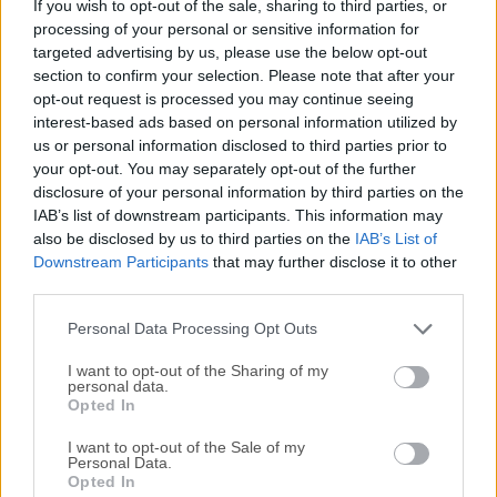
If you wish to opt-out of the sale, sharing to third parties, or
te permite crear, riggear y animar tus propios NFTs basados
processing of your personal or sensitive information for
en vóxeles. Véndelos en el mercado de The Sandbox y
targeted advertising by us, please use the below opt-out
descubre un nuevo mundo.VoxEdit es la única herramienta
section to confirm your selection. Please note that after your
capaz de exportar activos al Marketplace. Instala VoxEdit
opt-out request is processed you may continue seeing
para PC con Windows y empieza a crear. ¡Disfruta! Usa los
interest-based ads based on personal information utilized by
3 módulos principales para crear activos para el juego
us or personal information disclosed to third parties prior to
your opt-out. You may separately opt-out of the further
SandBox: Modeler, Animator y Block Editor.ModelerEl
disclosure of your personal information by third parties on the
módulo de modelado de vóxeles te permite dar forma a tus
IAB’s list of downstream participants. This information may
ideas y convertirlas en activos para luego pintarlas. Los
also be disclosed by us to third parties on the
IAB’s List of
modelos creados se almacenan en archivos VXM
Downstream Participants
that may further disclose it to other
(VoxModeler). Este tipo de archivo almacena información
third parties.
sobre el modelo, como el color y el punto de pivote del
Personal Data Processing Opt Outs
activo.AnimatorTe pe...
Lee mas »
I want to opt-out of the Sharing of my
personal data.
Opted In
I want to opt-out of the Sale of my
Personal Data.
Opted In