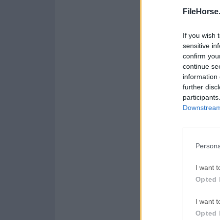
Opera 134.0 Build 5954.46
FileHorse
LDPlayer
If you wish 
LDPlayer - Android Emul
sensitive in
confirm you
PC Repair
continue se
PC Repair Tool 2026
information 
further disc
Halo: Ca
participants
Halo: Campaign Evolved
Downstream 
Persona
Acerca de WindowB
WindowBlinds permite
I want t
elementos personaliz
Opted 
botones de control,
Windows o cualquier
I want t
colores, las fuentes
Opted 