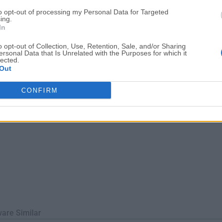
ior. La nueva interfaz de usuario facilita la personalización y l
to opt-out of processing my Personal Data for Targeted
e permiten ver tus ajustes antes de aplicarlos.Configura Window
ing.
In
intervalos programados y sorpr...
o opt-out of Collection, Use, Retention, Sale, and/or Sharing
ersonal Data that Is Unrelated with the Purposes for which it
lected.
Out
CONFIRM
ware Similar