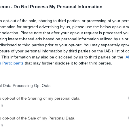
 (64-bit...
BlueStacks 10.42.251.1003
Adobe Photoshop
.com -
Do Not Process My Personal Information
GTA 6
CapC
to opt-out of the sale, sharing to third parties, or processing of your per
ator
GTA 6 for PS5
CapCut Desktop 
formation for targeted advertising by us, please use the below opt-out s
r selection. Please note that after your opt-out request is processed y
Hero Wars
Trad
eing interest-based ads based on personal information utilized by us or
Hero Wars - Online Action Game
TradingView - Tr
disclosed to third parties prior to your opt-out. You may separately opt-
losure of your personal information by third parties on the IAB’s list of
mpaign
eFootball 2026
EA S
. This information may also be disclosed by us to third parties on the
IA
eFootball 2026
EA SPORTS FC (S
Participants
that may further disclose it to other third parties.
Softw
l Data Processing Opt Outs
linds
 a los usuarios personalizar la interfaz del escritorio de Wind
o opt-out of the Sharing of my personal data.
ables incluyen el panel de inicio, la barra de tareas, los marcos
In
 por nombrar algunos. Personaliza cualquiera de los temas pred
 skin descargado de WinCustomize.com, o crea tus propios skin
o opt-out of the Sale of my Personal Data.
 y las ventanas del explorador y guarda tus creaciones como pre
In