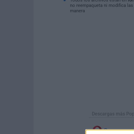
no reempaqueta ni modifica las
manera
Descargas más Pop
Opera