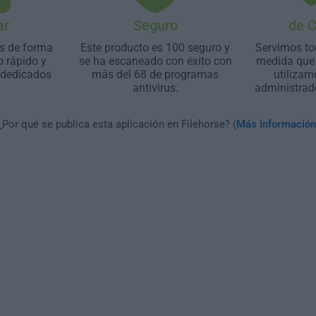
ar
Seguro
de 
s de forma
Este producto es 100 seguro y
Servimos to
o rápido y
se ha escaneado con éxito con
medida que 
 dedicados
más del 68 de programas
utilizam
antivirus.
administrad
¿Por qué se publica esta aplicación en Filehorse? (
Más información