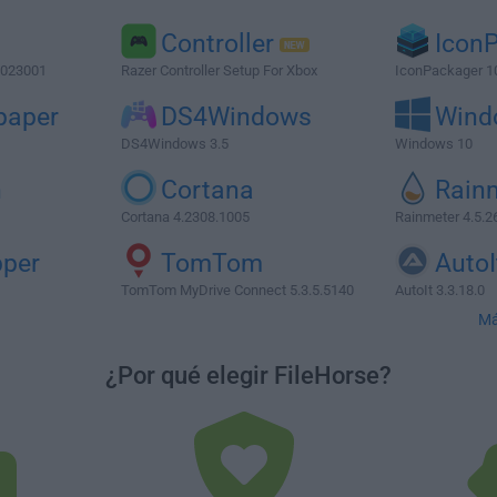
Controller
Icon
1023001
Razer Controller Setup For Xbox
IconPackager 1
paper
DS4Windows
Wind
DS4Windows 3.5
Windows 10
h
Cortana
Rain
Cortana 4.2308.1005
Rainmeter 4.5.2
pper
TomTom
AutoI
TomTom MyDrive Connect 5.3.5.5140
AutoIt 3.3.18.0
Má
¿Por qué elegir FileHorse?