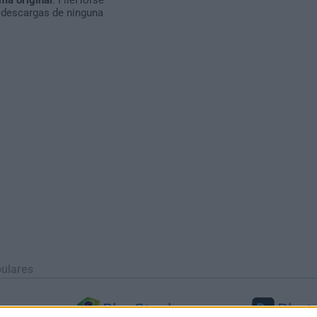
 descargas de ninguna
ulares
BlueStacks
Phot