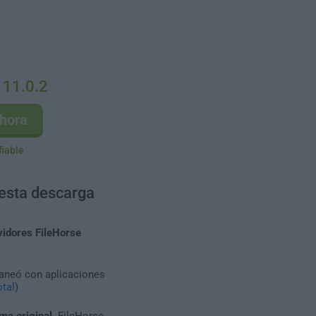
 11.0.2
hora
fiable
 esta descarga
vidores FileHorse
caneó con aplicaciones
tal
)
ma original
. FileHorse