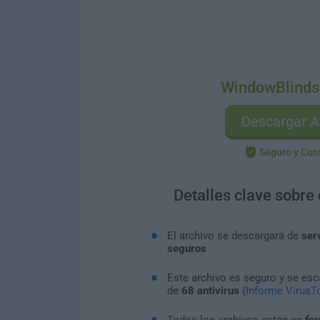
WindowBlinds
Descargar A
Seguro y Con
Detalles clave sobre
El archivo se descargará de
ser
seguros
Este archivo es seguro y se es
de
68 antivirus
(
Informe VirusTo
Todos los archivos están en
for