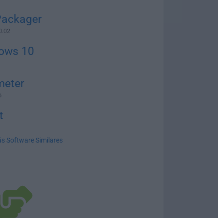
Packager
0.02
ows 10
meter
6
t
s Software Similares