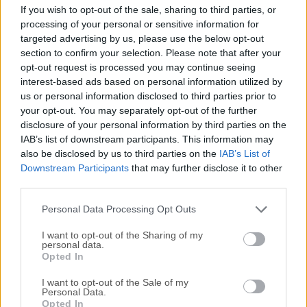
XnView es un visor y conversor de imágenes gratuito para
If you wish to opt-out of the sale, sharing to third parties, or
Windows desarrollado por Pierre-Emmanuel Gougelet.
processing of your personal or sensitive information for
Permite a los usuarios visualizar, navegar, organizar y
targeted advertising by us, please use the below opt-out
procesar imágenes por lotes con facilidad.Conocido por su
section to confirm your selection. Please note that after your
opt-out request is processed you may continue seeing
ligereza y amplia compatibilidad de formatos, XnView
interest-based ads based on personal information utilized by
Classic para PC es especialmente popular entre los
us or personal information disclosed to third parties prior to
usuarios que requieren una alternativa rápida pero capaz a
your opt-out. You may separately opt-out of the further
un software de gestión de fotos más
disclosure of your personal information by third parties on the
voluminoso.Características Principales Soporte para más
IAB’s list of downstream participants. This information may
de 500 formatos incluyendo JPEG, PNG, TIFF, RAW, PSD y
also be disclosed by us to third parties on the
IAB’s List of
GIF Navegación por pestañas para visualizar múltiples
Downstream Participants
that may further disclose it to other
third parties.
imágenes simultáneamente Procesamiento por lotes para
renombrar, convertir y redimensionar imágenes
Personal Data Processing Opt Outs
Herramientas básicas de edición de fotos como re...
I want to opt-out of the Sharing of my
personal data.
Opted In
I want to opt-out of the Sale of my
Personal Data.
Opted In