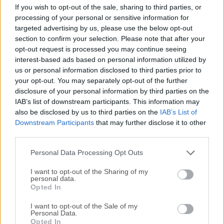
XnView es un visor y conversor de imágenes gratuito para
If you wish to opt-out of the sale, sharing to third parties, or
Windows desarrollado por Pierre-Emmanuel Gougelet.
processing of your personal or sensitive information for
Permite a los usuarios visualizar, navegar, organizar y
targeted advertising by us, please use the below opt-out
procesar imágenes por lotes con facilidad.Conocido por su
section to confirm your selection. Please note that after your
opt-out request is processed you may continue seeing
ligereza y amplia compatibilidad de formatos, XnView
interest-based ads based on personal information utilized by
Classic para PC es especialmente popular entre los
us or personal information disclosed to third parties prior to
usuarios que requieren una alternativa rápida pero capaz a
your opt-out. You may separately opt-out of the further
un software de gestión de fotos más
disclosure of your personal information by third parties on the
voluminoso.Características Principales Soporte para más
IAB’s list of downstream participants. This information may
de 500 formatos incluyendo JPEG, PNG, TIFF, RAW, PSD y
also be disclosed by us to third parties on the
IAB’s List of
GIF Navegación por pestañas para visualizar múltiples
Downstream Participants
that may further disclose it to other
third parties.
imágenes simultáneamente Procesamiento por lotes para
renombrar, convertir y redimensionar imágenes
Personal Data Processing Opt Outs
Herramientas básicas de edición de fotos como re...
I want to opt-out of the Sharing of my
personal data.
Opted In
I want to opt-out of the Sale of my
Personal Data.
Opted In