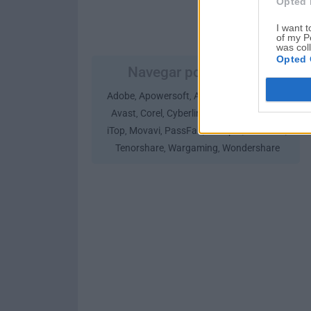
Opted 
I want t
of my P
was col
Opted 
Navegar por Empresa
Adobe
Apowersoft
Ashampoo
Autodesk
,
,
,
,
Avast
Corel
Cyberlink
Google
iMyFone
,
,
,
,
,
iTop
Movavi
PassFab
Passper
Stardock
,
,
,
,
,
Tenorshare
Wargaming
Wondershare
,
,