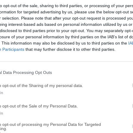
to opt-out of the sale, sharing to third parties, or processing of your per
¡Cambia los iconos de tu escritorio de Windows PC al ins
formation for targeted advertising by us, please use the below opt-out s
r selection. Please note that after your opt-out request is processed y
eing interest-based ads based on personal information utilized by us or
disclosed to third parties prior to your opt-out. You may separately opt-
losure of your personal information by third parties on the IAB’s list of
. This information may also be disclosed by us to third parties on the
IA
Participants
that may further disclose it to other third parties.
Multiplicity 4.0.5.0
11 de julio de 2025 - 27.02 MB -
De prueba
l Data Processing Opt Outs
Controla múltiples PC con un teclado y ratón
o opt-out of the Sharing of my personal data.
Object Desktop 9.5.1
In
04 de diciembre de 2025 - 4.2 MB -
De pago
o opt-out of the Sale of my Personal Data.
La Suite Completa de Productividad y Personalización pa
In
ObjectDock 3.0.1.4
to opt-out of processing my Personal Data for Targeted
ing.
22 de junio de 2025 - 16.46 MB -
De prueba