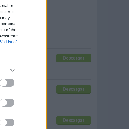
sonal or
tante con IconPackager!
ection to
ou may
 personal
out of the
 downstream
B’s List of
Descargar
Descargar
ra PC
Descargar