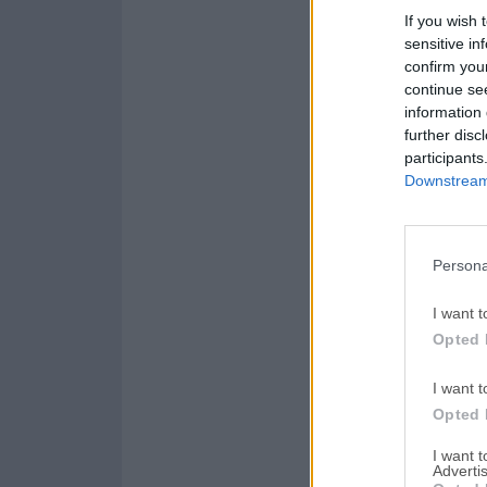
If you wish 
sensitive in
confirm you
continue se
information 
further disc
participants
Downstream 
Persona
I want t
Opted 
I want t
Opted 
I want 
Advertis