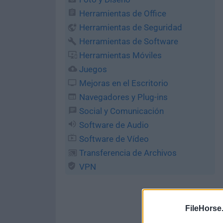
Herramientas de Office
Herramientas de Seguridad
Herramientas de Software
Herramientas Móviles
Juegos
Mejoras en el Escritorio
Navegadores y Plug-ins
Social y Comunicación
Software de Audio
Software de Vídeo
Transferencia de Archivos
VPN
FileHorse