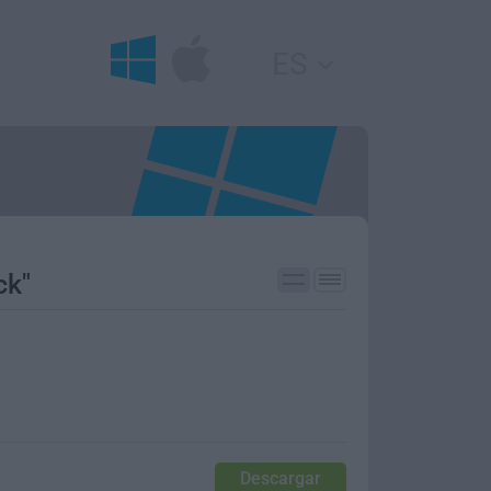
ES
ck"
Descargar