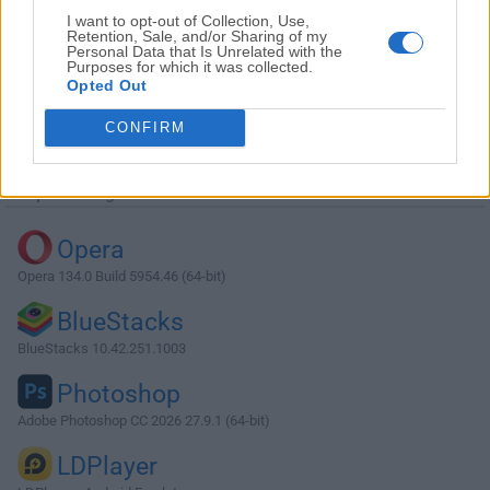
I want to opt-out of Collection, Use,
Retention, Sale, and/or Sharing of my
Personal Data that Is Unrelated with the
Purposes for which it was collected.
Opted Out
Descargar Adlice Diag 3.0.0
CONFIRM
¿Por qué se publica esta aplicación en Filehorse? (
Más
información
)
Top Descargas
Opera
Opera 134.0 Build 5954.46 (64-bit)
BlueStacks
BlueStacks 10.42.251.1003
Photoshop
Adobe Photoshop CC 2026 27.9.1 (64-bit)
LDPlayer