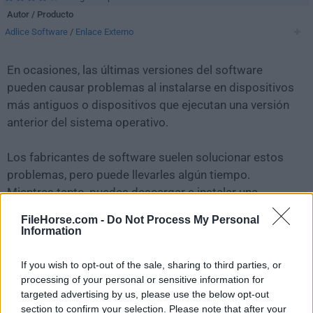
Autor / Producto
Adlice Software
/
Enlace Externo
En ocasiones, las últimas versiones del software
pueden causar problemas al instalarse en dispositivos
más antiguos o dispositivos que ejecutan una versión
anterior del sistema operativo.
Los fabricantes de software suelen solucionar estos
problemas, pero puede llevarles algún tiempo.
Mientras tanto, puedes descargar e instalar una
versión anterior de
Adlice Diag 3.0.0
.
FileHorse.com -
Do Not Process My Personal
Information
Para aquellos interesados en descargar la versión más
reciente de
Adlice Diag
o leer nuestra reseña,
If you wish to opt-out of the sale, sharing to third parties, or
simplemente haz
clic aquí
.
processing of your personal or sensitive information for
targeted advertising by us, please use the below opt-out
section to confirm your selection. Please note that after your