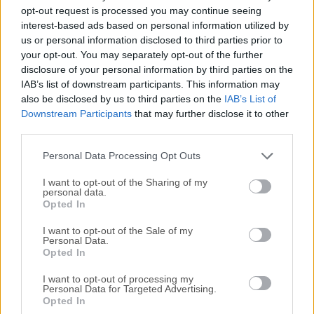
Todas las versiones antiguas distribuidas en nuestro
opt-out request is processed you may continue seeing
sitio web son completamente libres de virus y están
interest-based ads based on personal information utilized by
disponibles para su descarga sin costo alguno.
us or personal information disclosed to third parties prior to
your opt-out. You may separately opt-out of the further
disclosure of your personal information by third parties on the
Nos encantaría saber de ti
IAB’s list of downstream participants. This information may
also be disclosed by us to third parties on the
IAB’s List of
Si tienes alguna pregunta o idea que desees compartir
Downstream Participants
that may further disclose it to other
con nosotros, dirígete a nuestra
página de contacto
y
third parties.
háznoslo saber. ¡Valoramos tu opinión!
Personal Data Processing Opt Outs
I want to opt-out of the Sharing of my
personal data.
Opted In
I want to opt-out of the Sale of my
Personal Data.
Opted In
I want to opt-out of processing my
Personal Data for Targeted Advertising.
Opted In