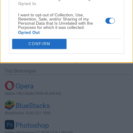
Opted In
I want to opt-out of Collection, Use,
Retention, Sale, and/or Sharing of my
Personal Data that Is Unrelated with the
Purposes for which it was collected.
Opted Out
Descargar Agisoft Metashape 1.6.6 (64-
bit)
CONFIRM
¿Por qué se publica esta aplicación en Filehorse? (
Más
información
)
Top Descargas
Opera
Opera 134.0 Build 5954.46 (64-bit)
BlueStacks
BlueStacks 10.42.251.1003
Photoshop
Adobe Photoshop CC 2026 27.9.1 (64-bit)