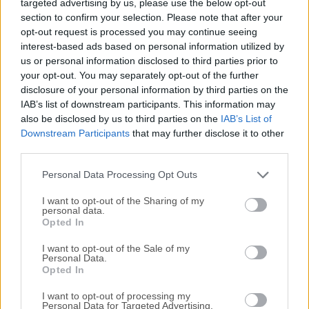
targeted advertising by us, please use the below opt-out
section to confirm your selection. Please note that after your
Todas las versiones antiguas distribuidas en nuestro
opt-out request is processed you may continue seeing
sitio web son completamente libres de virus y están
interest-based ads based on personal information utilized by
disponibles para su descarga sin costo alguno.
us or personal information disclosed to third parties prior to
your opt-out. You may separately opt-out of the further
disclosure of your personal information by third parties on the
Nos encantaría saber de ti
IAB’s list of downstream participants. This information may
also be disclosed by us to third parties on the
IAB’s List of
Si tienes alguna pregunta o idea que desees compartir
Downstream Participants
that may further disclose it to other
con nosotros, dirígete a nuestra
página de contacto
y
third parties.
háznoslo saber. ¡Valoramos tu opinión!
Personal Data Processing Opt Outs
I want to opt-out of the Sharing of my
personal data.
Opted In
I want to opt-out of the Sale of my
Personal Data.
Opted In
I want to opt-out of processing my
Personal Data for Targeted Advertising.