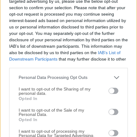
targeted advertising by us, please use the below opt-out
section to confirm your selection. Please note that after your
Todas las versiones antiguas distribuidas en nuestro
opt-out request is processed you may continue seeing
sitio web son completamente libres de virus y están
interest-based ads based on personal information utilized by
disponibles para su descarga sin costo alguno.
us or personal information disclosed to third parties prior to
your opt-out. You may separately opt-out of the further
disclosure of your personal information by third parties on the
Nos encantaría saber de ti
IAB’s list of downstream participants. This information may
also be disclosed by us to third parties on the
IAB’s List of
Si tienes alguna pregunta o idea que desees compartir
Downstream Participants
that may further disclose it to other
con nosotros, dirígete a nuestra
página de contacto
y
third parties.
háznoslo saber. ¡Valoramos tu opinión!
Personal Data Processing Opt Outs
I want to opt-out of the Sharing of my
personal data.
Opted In
I want to opt-out of the Sale of my
Personal Data.
Opted In
I want to opt-out of processing my
Personal Data for Targeted Advertising.