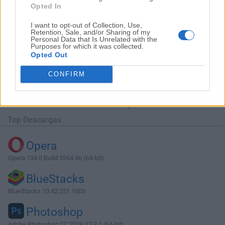
Opted In
I want to opt-out of Collection, Use,
Retention, Sale, and/or Sharing of my
Personal Data that Is Unrelated with the
Purposes for which it was collected.
Opted Out
Descargar Agisoft Metashape 1.8.1 (32-
bit)
CONFIRM
¿Por qué se publica esta aplicación en Filehorse? (
Más
información
)
Top Descargas
Opera
Opera 134.0 Build 5954.46 (64-bit)
BlueStacks
BlueStacks 10.42.251.1003
Photoshop
Adobe Photoshop CC 2026 27.9.1 (64-bit)