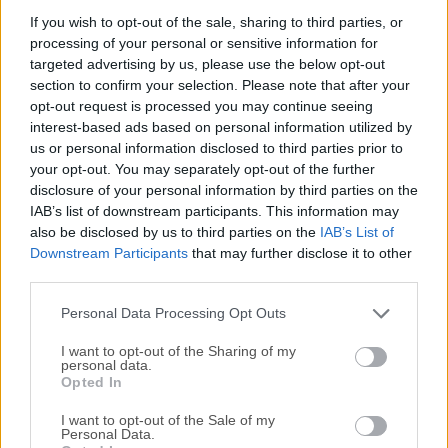
AIMP es un reproductor de música completo diseñado
If you wish to opt-out of the sale, sharing to third parties, or
processing of your personal or sensitive information for
pensando en la calidad de sonido y en una funcionalidad
targeted advertising by us, please use the below opt-out
amplia y personalizable. Admite treinta formatos de audio.
section to confirm your selection. Please note that after your
El audio se procesa en 32 bits para un sonido nítido. El
opt-out request is processed you may continue seeing
reproductor cuenta con un ecualizador gráfico de 18
interest-based ads based on personal information utilized by
bandas con efectos de sonido adicionales incorporados.
us or personal information disclosed to third parties prior to
Puedes ampliar la funcionalidad existente añadiendo
your opt-out. You may separately opt-out of the further
complementos de entrada, DSP y Gen de Winamp. Todas
disclosure of your personal information by third parties on the
IAB’s list of downstream participants. This information may
las teclas de acceso rápido locales y globales son
also be disclosed by us to third parties on the
IAB’s List of
personalizables. Soporte completo de Unicode.Puedes
Downstream Participants
that may further disclose it to other
convertir Audio CD a MP3, OGG, WAV o WMA. Del mismo
third parties.
modo, puedes grabar sonido desde cualquier dispositivo de
audio en tu PC a formatos MP3, OGG, WAV o WMA. Puedes
Personal Data Processing Opt Outs
descarg...
I want to opt-out of the Sharing of my
personal data.
Opted In
I want to opt-out of the Sale of my
Personal Data.