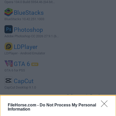
Opera 134.0 Build 5954.46 (64-bit...
BlueStacks
BlueStacks 10.42.251.1003
Photoshop
Adobe Photoshop CC 2026 27.9.1 (6...
LDPlayer
LDPlayer - Android Emulator
GTA 6
GTA 6 for PS5
CapCut
CapCut Desktop 9.1.0
Software más Populares »
FileHorse.com -
Do Not Process My Personal
Information
Acerca de AIMP