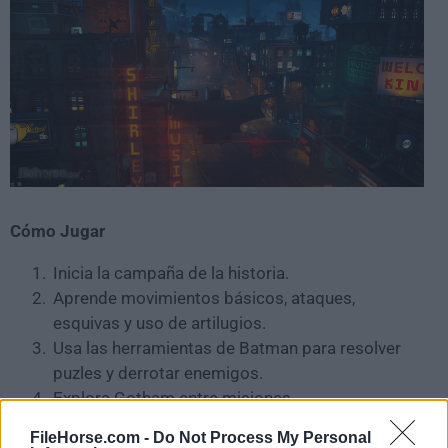
Cómo Jugar
Inicia la campaña de la historia.
Aprende movimientos básicos, ataques,
esquivas y uso de artilugios.
Usa las herramientas de Batman para resolver
puzles y derrotar enemigos.
Explora Gotham entre misiones.
Cambia entre los héroes disponibles cuando las
FileHorse.com -
Do Not Process My Personal