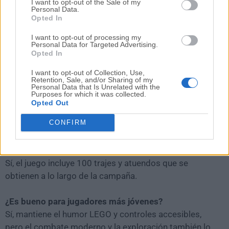
I want to opt-out of the Sale of my
para finales de 2026.
Personal Data.
Opted In
¿Tiene cooperativo en línea?
I want to opt-out of processing my
Personal Data for Targeted Advertising.
No. Solo admite cooperativo local de sofá para dos
Opted In
jugadores.
I want to opt-out of Collection, Use,
Retention, Sale, and/or Sharing of my
¿Hay microtransacciones?
Personal Data that Is Unrelated with the
Purposes for which it was collected.
No, las preguntas frecuentes oficiales indican que el
Opted Out
juego no incluye microtransacciones dentro del juego
CONFIRM
que requieran dinero real.
¿Se puede personalizar a Batman?
Sí, el juego incluye 100 trajes y atuendos que se
obtienen a lo largo de la campaña.
¿Es bueno para jugadores más jóvenes?
Sí, mantiene el humor LEGO y controles accesibles,
pero el combate moderno y la exploración también lo