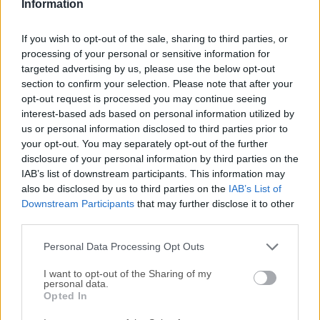
misiones requieran habilidades especiales.
Information
Recolecta studs, trajes, vehículos, accesorios y
recompensas ocultas.
If you wish to opt-out of the sale, sharing to third parties, or
Mejora personajes y repite misiones para
processing of your personal or sensitive information for
targeted advertising by us, please use the below opt-out
desbloquear contenido perdido.
section to confirm your selection. Please note that after your
Juega cooperativo local con un segundo jugador
opt-out request is processed you may continue seeing
cuando esté disponible.
interest-based ads based on personal information utilized by
us or personal information disclosed to third parties prior to
El equipo de juegos de FileHorse
recomienda LEGO
your opt-out. You may separately opt-out of the further
Batman: El Legado del Caballero Oscuro para
disclosure of your personal information by third parties on the
jugadores que buscan una aventura de Batman
IAB’s list of downstream participants. This information may
also be disclosed by us to third parties on the
IAB’s List of
pulida, humorística y accesible
en PC con Windows.
Downstream Participants
that may further disclose it to other
third parties.
Preguntas Frecuentes
Personal Data Processing Opt Outs
¿Está LEGO Batman: El Legado del Caballero Oscuro
I want to opt-out of the Sharing of my
disponible en PC?
personal data.
Opted In
Sí, está disponible para PC con Windows, PlayStation
5 y Xbox Series X|S, con Nintendo Switch 2 planeada