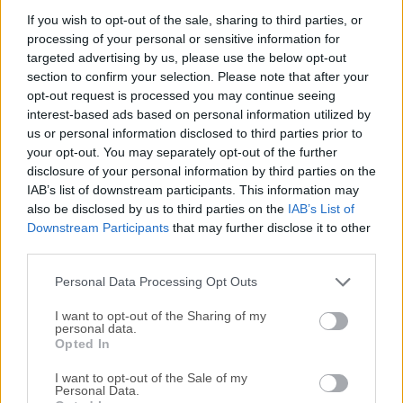
AIMP es un reproductor de música completo diseñado
If you wish to opt-out of the sale, sharing to third parties, or
processing of your personal or sensitive information for
pensando en la calidad de sonido y en una funcionalidad
targeted advertising by us, please use the below opt-out
amplia y personalizable. Admite treinta formatos de audio.
section to confirm your selection. Please note that after your
El audio se procesa en 32 bits para un sonido nítido. El
opt-out request is processed you may continue seeing
reproductor cuenta con un ecualizador gráfico de 18
interest-based ads based on personal information utilized by
bandas con efectos de sonido adicionales incorporados.
us or personal information disclosed to third parties prior to
Puedes ampliar la funcionalidad existente añadiendo
your opt-out. You may separately opt-out of the further
complementos de entrada, DSP y Gen de Winamp. Todas
disclosure of your personal information by third parties on the
IAB’s list of downstream participants. This information may
las teclas de acceso rápido locales y globales son
also be disclosed by us to third parties on the
IAB’s List of
personalizables. Soporte completo de Unicode.Puedes
Downstream Participants
that may further disclose it to other
convertir Audio CD a MP3, OGG, WAV o WMA. Del mismo
third parties.
modo, puedes grabar sonido desde cualquier dispositivo de
audio en tu PC a formatos MP3, OGG, WAV o WMA. Puedes
Personal Data Processing Opt Outs
descarg...
I want to opt-out of the Sharing of my
personal data.
Opted In
I want to opt-out of the Sale of my
Personal Data.