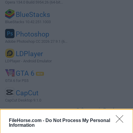
Opera 134.0 Build 5954.26 (64-bit...
BlueStacks
BlueStacks 10.42.251.1003
Photoshop
Adobe Photoshop CC 2026 27.9.1 (6...
LDPlayer
LDPlayer - Android Emulator
GTA 6
GTA 6 for PS5
CapCut
CapCut Desktop 9.1.0
Software más Populares »
FileHorse.com -
Do Not Process My Personal
Information
Acerca de AIMP