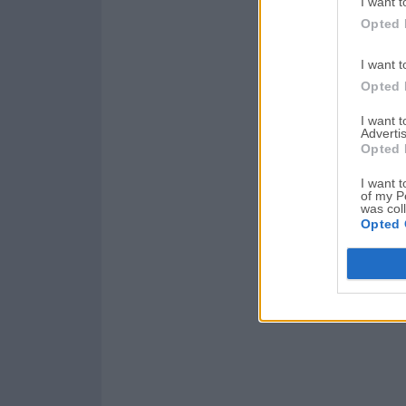
I want t
Opted 
I want t
Opted 
I want 
Advertis
Opted 
I want t
of my P
was col
Opted 