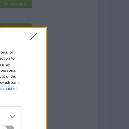
Descargar
Descargar
Descargar
sonal or
ection to
ou may
 personal
Descargar
out of the
 downstream
B’s List of
Descargar
Descargar