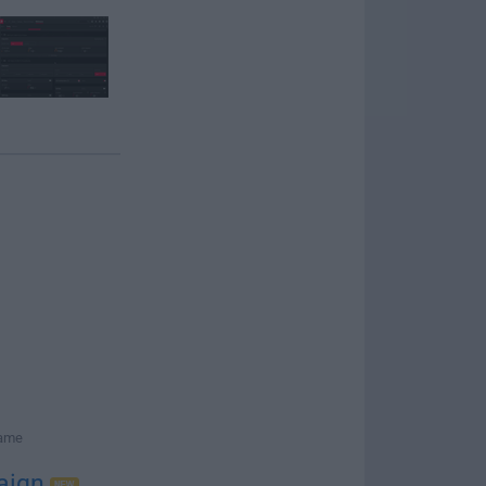
Game
aign