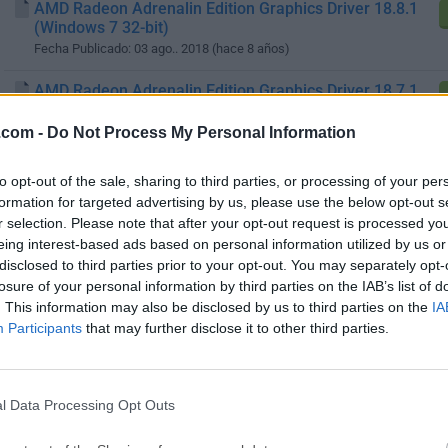
AMD Radeon Adrenalin Edition Graphics Driver 18.8.1
(Windows 7 32-bit)
Fecha Publicado: 03 ago.. 2018 (hace 8 años)
AMD Radeon Adrenalin Edition Graphics Driver 18.7.1
(Windows 10 32-bit)
Fecha Publicado: 19 jul.. 2018 (hace 8 años)
.com -
Do Not Process My Personal Information
AMD Radeon Adrenalin Edition Graphics Driver 18.2.1
to opt-out of the sale, sharing to third parties, or processing of your per
(Windows 7 32-bit)
formation for targeted advertising by us, please use the below opt-out s
Fecha Publicado: 07 feb.. 2018 (hace 9 años)
r selection. Please note that after your opt-out request is processed y
eing interest-based ads based on personal information utilized by us or
AMD Radeon Crimson ReLive Edition Graphics Driver
disclosed to third parties prior to your opt-out. You may separately opt-
17.9.3 (Windows 10 32-bit)
losure of your personal information by third parties on the IAB’s list of
Fecha Publicado: 02 oct.. 2017 (hace 9 años)
. This information may also be disclosed by us to third parties on the
IA
Participants
that may further disclose it to other third parties.
AMD Radeon Crimson ReLive Edition Graphics Driver
17.9.3 (Windows 10 64-bit)
Fecha Publicado: 02 oct.. 2017 (hace 9 años)
l Data Processing Opt Outs
AMD Radeon Crimson ReLive Edition Graphics Driver
17.9.3 (Windows 7 32-bit)