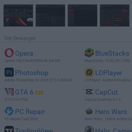
Top Descargas
Opera
BlueStacks
Opera 134.0 Build 5954.46 (64-bit)
BlueStacks 10.42.251.1003
Photoshop
LDPlayer
Adobe Photoshop CC 2026 27.9.1 (64-bit)
LDPlayer - Android Emulator
GTA 6
CapCut
GTA 6 for PS5
CapCut Desktop 9.1.0
PC Repair
Hero Wars
PC Repair Tool 2026
Hero Wars - Online Action 
TradingView
Halo: Camp