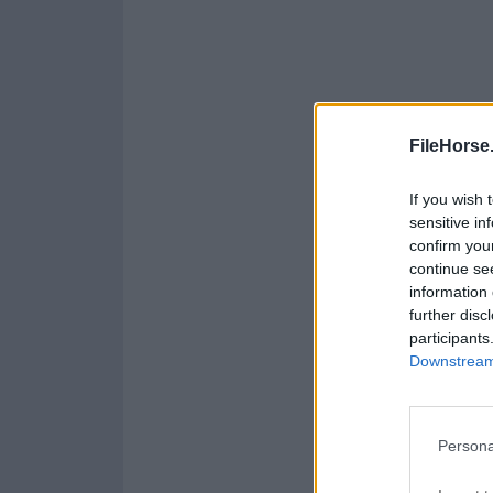
FileHorse
If you wish 
sensitive in
confirm you
continue se
information 
further disc
participants
Downstream 
Persona