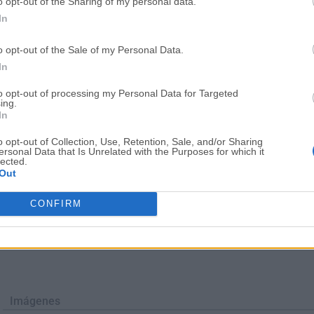
o opt-out of the Sharing of my personal data.
Fecha Publicado: 02 oct.. 2017 (hace 9 años)
In
o opt-out of the Sale of my Personal Data.
1
2
3
4
In
to opt-out of processing my Personal Data for Targeted
ing.
In
o opt-out of Collection, Use, Retention, Sale, and/or Sharing
ersonal Data that Is Unrelated with the Purposes for which it
lected.
Out
CONFIRM
Imágenes